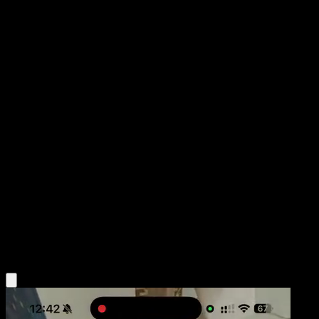
Buneary
Fuego Carmesí
Juego de Cartas Coleccionables Pokémon Pocket
#075
One Star
Terada Tera
Pokemon
Basic
Colorless
Obtén la app Eyevo