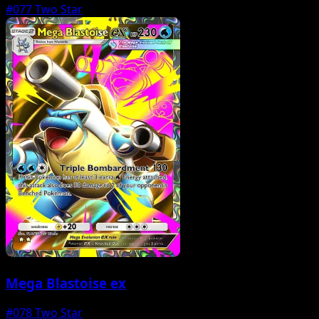
#077
Two Star
Mega Blastoise ex
#078
Two Star