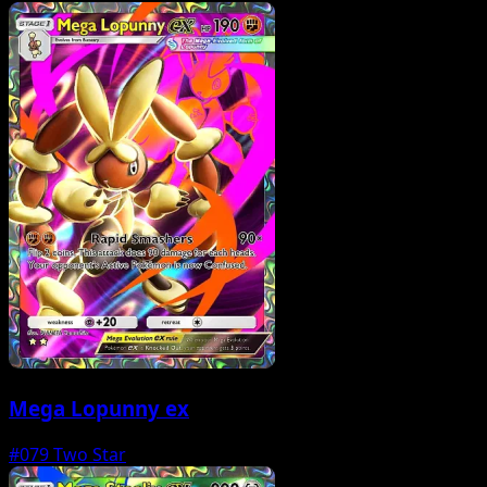
Mega Lopunny ex
#079
Two Star