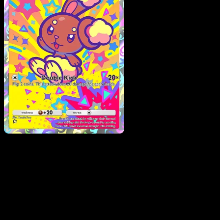
Buneary
·
Fuego Carmesí
#075
Descarga Eyevo para escanear cartas al instant
y seguir precios.
Recibe precios en vivo, herramientas de colección y
escaneos rápidos. Abre esta carta exacta en la app o
descarga ahora.