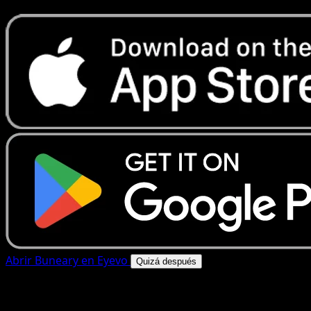
Abrir Buneary en Eyevo
Quizá después
4.8★
|
50k+ descargas
|
Gratis
Buneary