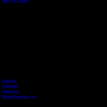
Abrir en la app
Double Kick
C
20
Flip 2 coins. This attack does 20 damage for each heads.
Artista
Terada Tera
HP
60
Retirada
Debilidad
Fighting +20
Anterior
Trubbish
Siguiente
Mega Venusaur ex