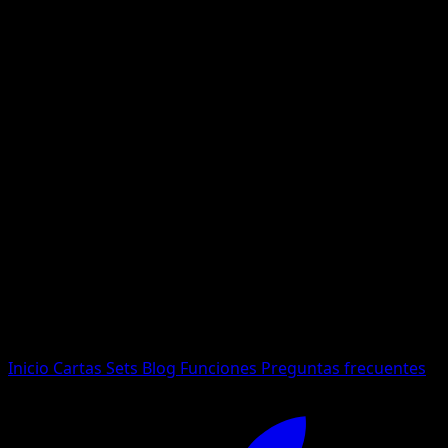
No se encontraron resultados
Busca nombres de Pokemon, sets o tipos de carta.
Idioma
Inicio
Cartas
Sets
Blog
Funciones
Preguntas frecuentes