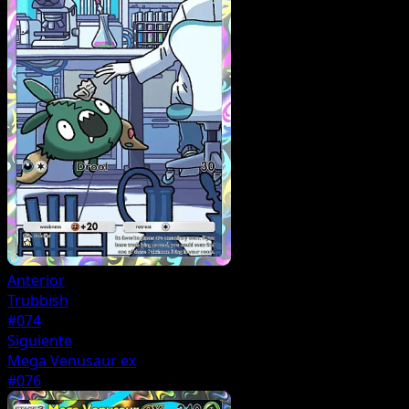
Anterior
Trubbish
#074
Siguiente
Mega Venusaur ex
#076