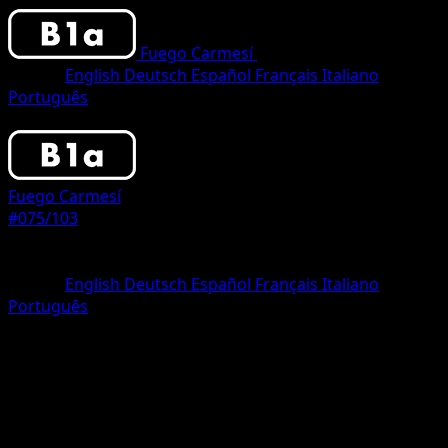
Fuego Carmesí
•
#075/103
•
One Star
Idioma
English
Deutsch
Español
Français
Italiano
Português
Pokemon
Basic
Fuego Carmesí
#075/103
Rareza
One Star
Idioma
English
Deutsch
Español
Français
Italiano
Português