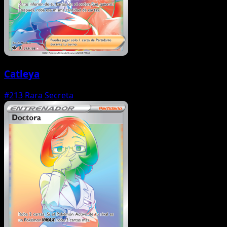
Catleya
#213
Rara Secreta