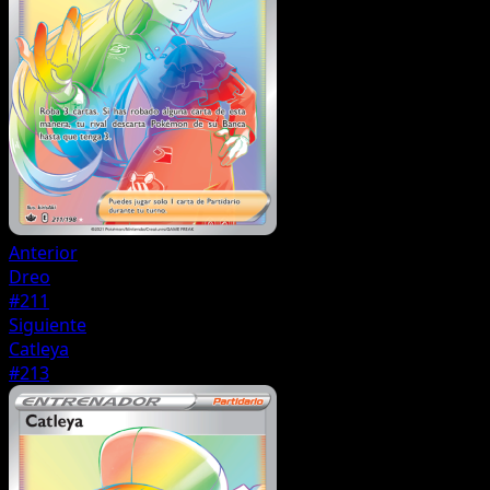
Anterior
Dreo
#211
Siguiente
Catleya
#213