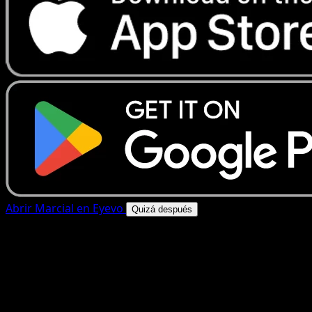
Abrir Marcial en Eyevo
Quizá después
4.8★
|
50k+ descargas
|
Gratis
Marcial