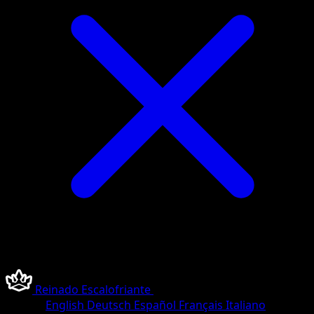
Reinado Escalofriante
•
#212/233
•
Rara Secreta
Idioma
English
Deutsch
Español
Français
Italiano