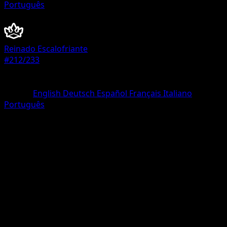
Português
Entrenador
Reinado Escalofriante
#212/233
Rareza
Rara Secreta
Idioma
English
Deutsch
Español
Français
Italiano
Português