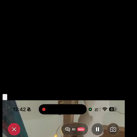
Marcial
Reinado Escalofriante
Espada y Escudo
#212
Rara Secreta
Sanosuke Sakuma
Entrenador
Obtén la app Eyevo