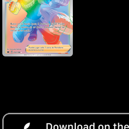
Marcial
·
Reinado
Escalofriante
#212
Descarga Eyevo para escanear cartas al instant
y seguir precios.
Recibe precios en vivo, herramientas de colección y
escaneos rápidos. Abre esta carta exacta en la app o
descarga ahora.