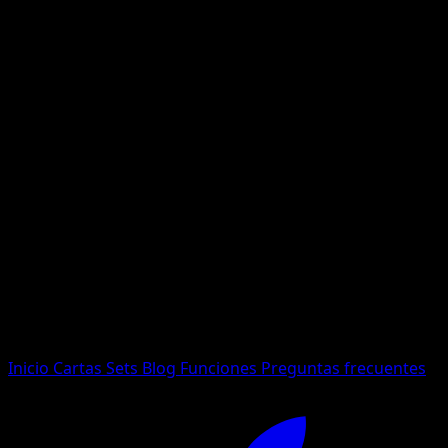
No se encontraron resultados
Busca nombres de Pokemon, sets o tipos de carta.
Idioma
Inicio
Cartas
Sets
Blog
Funciones
Preguntas frecuentes