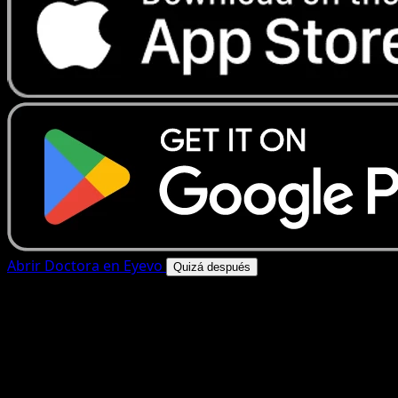
Abrir Doctora en Eyevo
Quizá después
4.8★
|
50k+ descargas
|
Gratis
Doctora