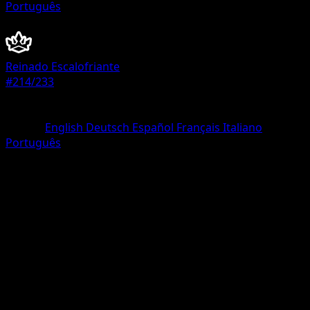
Português
Entrenador
Reinado Escalofriante
#214/233
Rareza
Rara Secreta
Idioma
English
Deutsch
Español
Français
Italiano
Português