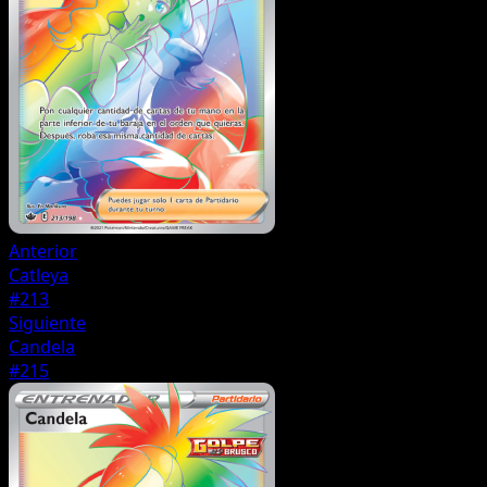
Anterior
Catleya
#213
Siguiente
Candela
#215