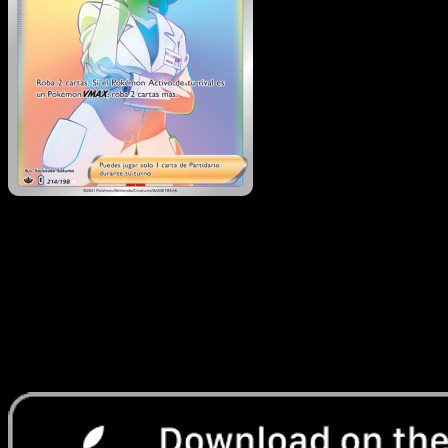
Doctora
·
Reinado
Escalofriante
#214
Descarga Eyevo para escanear cartas al instant
y seguir precios.
Recibe precios en vivo, herramientas de colección y
escaneos rápidos. Abre esta carta exacta en la app o
descarga ahora.