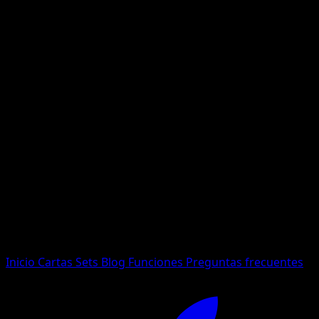
No se encontraron resultados
Busca nombres de Pokemon, sets o tipos de carta.
Idioma
Inicio
Cartas
Sets
Blog
Funciones
Preguntas frecuentes