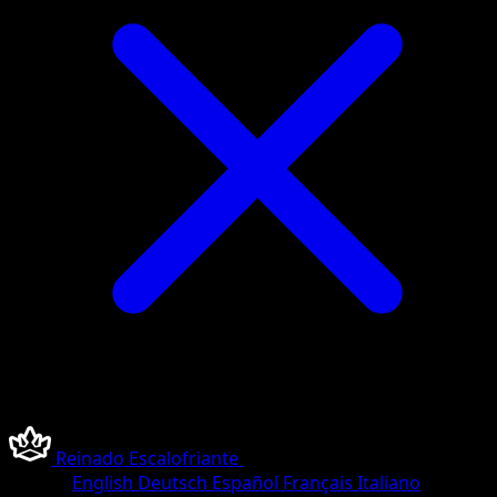
Reinado Escalofriante
•
#214/233
•
Rara Secreta
Idioma
English
Deutsch
Español
Français
Italiano