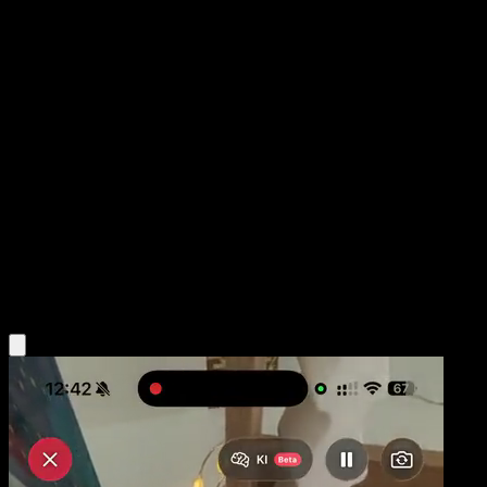
Doctora
Reinado Escalofriante
Espada y Escudo
#214
Rara Secreta
Sanosuke Sakuma
Entrenador
Obtén la app Eyevo