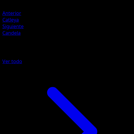
Retirada
Anterior
Catleya
Siguiente
Candela
Más de Reinado Escalofriante
Ver todo