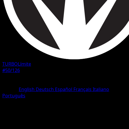
TURBOLímite
#50/126
Rareza
Común
Idioma
English
Deutsch
Español
Français
Italiano
Português