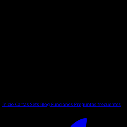
No se encontraron resultados
Busca nombres de Pokemon, sets o tipos de carta.
Idioma
Inicio
Cartas
Sets
Blog
Funciones
Preguntas frecuentes