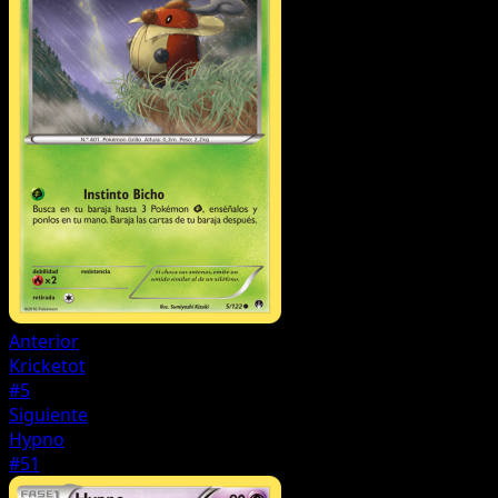
Anterior
Kricketot
#5
Siguiente
Hypno
#51