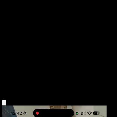
Drowzee
TURBOLímite
XY
#50
Común
Shigenori Negishi
Pokémon
Básico
Psychic
Obtén la app Eyevo