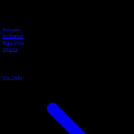
70
Retirada
Debilidad
Psíquico ×2
Anterior
Kricketot
Siguiente
Hypno
Más de TURBOLímite
Ver todo