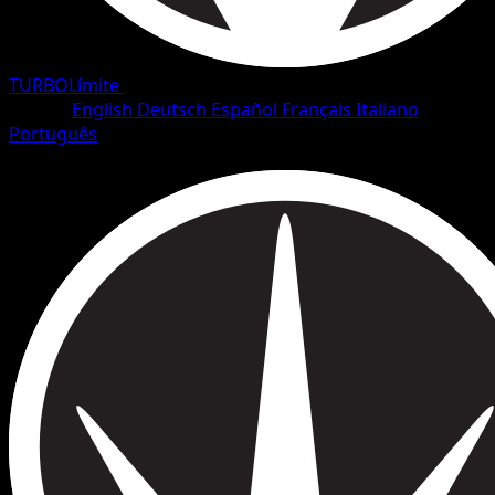
TURBOLímite
•
#50/126
•
Común
Idioma
English
Deutsch
Español
Français
Italiano
Português
Pokémon
Básico