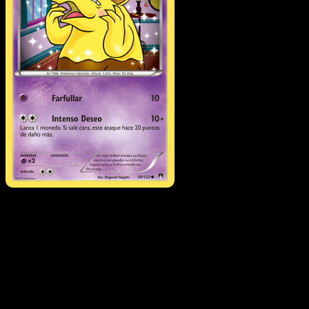
Drowzee
·
TURBOLímite
#50
Descarga Eyevo para escanear cartas al instant
y seguir precios.
Recibe precios en vivo, herramientas de colección y
escaneos rápidos. Abre esta carta exacta en la app o
descarga ahora.