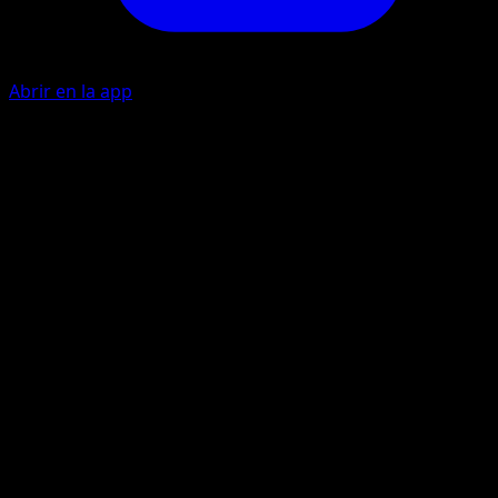
Abrir en la app
Farfullar
P
10
Intenso Deseo
I
I
10+
Lanza 1 moneda. Si sale cara, este ataque hace 20 puntos
de daño más.
Artista
Shigenori Negishi
HP