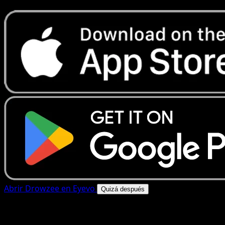
Abrir Drowzee en Eyevo
Quizá después
4.8★
|
50k+ descargas
|
Gratis
Drowzee