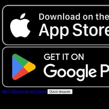
Abrir Dusknoir en Eyevo
Quizá después
4.8★
|
50k+ descargas
|
Gratis
Dusknoir