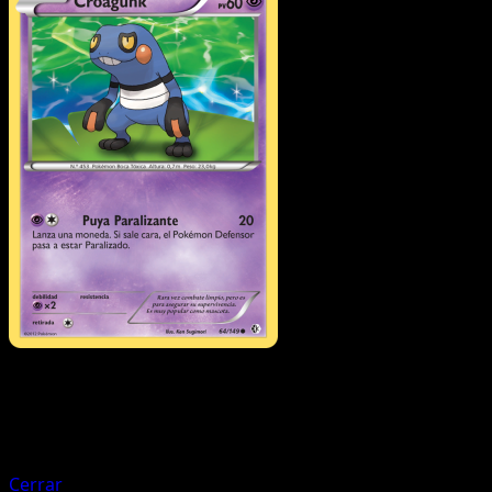
Pokémon
Fase 2
Dusknoir
Cerrar