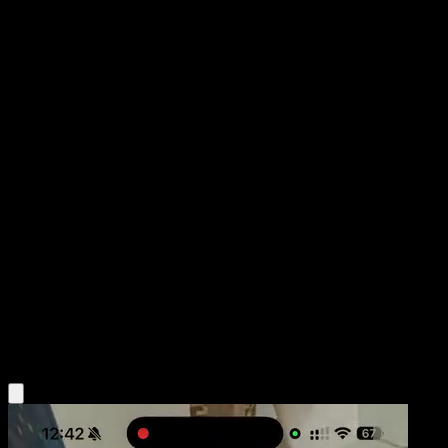
Dusknoir
Fronteras Cruzadas
Negro y Blanco
#63
Rara
kawayoo
Pokémon
Fase 2
Psychic
Obtén la app Eyevo