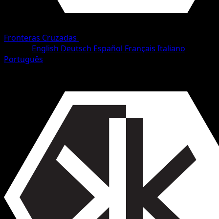
Fronteras Cruzadas
•
#63/153
•
Rara
Idioma
English
Deutsch
Español
Français
Italiano
Português
Pokémon
Fase 2