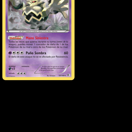
Dusknoir
·
Fronteras
Cruzadas
#63
Descarga Eyevo para escanear cartas al instant
y seguir precios.
Recibe precios en vivo, herramientas de colección y
escaneos rápidos. Abre esta carta exacta en la app o
descarga ahora.