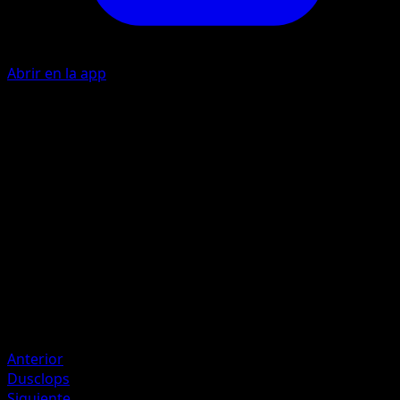
Abrir en la app
Ability
Sinister Hand
P
I
I
I
60
Artista
kawayoo
HP
130
Retirada
Debilidad
Oscura ×2
Anterior
Dusclops
Siguiente