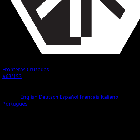
Fronteras Cruzadas
#63/153
Rareza
Rara
Idioma
English
Deutsch
Español
Français
Italiano
Português