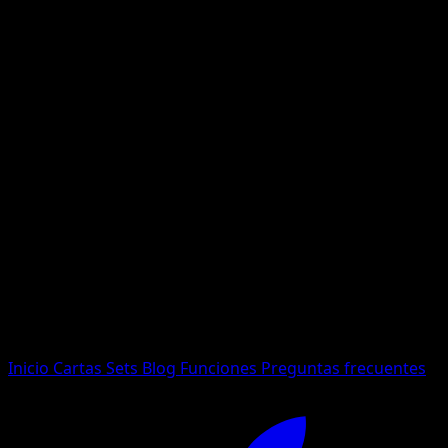
No se encontraron resultados
Busca nombres de Pokemon, sets o tipos de carta.
Idioma
Inicio
Cartas
Sets
Blog
Funciones
Preguntas frecuentes