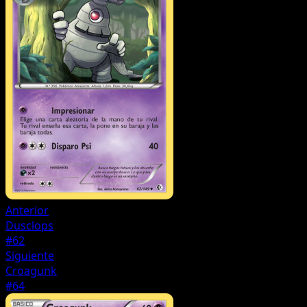
Anterior
Dusclops
#62
Siguiente
Croagunk
#64