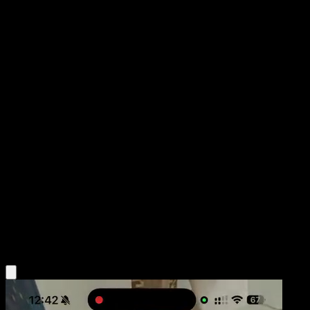
Croagunk
Fronteras Cruzadas
Negro y Blanco
#65
Uncommon
MAHOU
Pokémon
Básico
Psychic
Obtén la app Eyevo