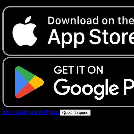
Abrir Croagunk en Eyevo
Quizá después
4.8★
|
50k+ descargas
|
Gratis
Croagunk