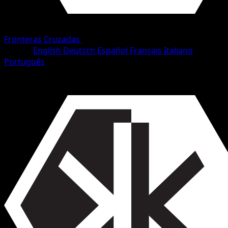
Fronteras Cruzadas
•
#65/153
•
Uncommon
Idioma
English
Deutsch
Español
Français
Italiano
Português
Pokémon
Básico