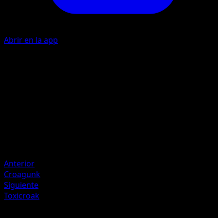
Abrir en la app
P
I
20
Artista
MAHOU
HP
70
Retirada
Debilidad
Psíquico ×2
Anterior
Croagunk
Siguiente
Toxicroak