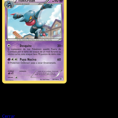
Pokémon
Básico
Croagunk
Cerrar