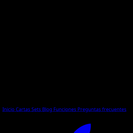
No se encontraron resultados
Busca nombres de Pokemon, sets o tipos de carta.
Idioma
Inicio
Cartas
Sets
Blog
Funciones
Preguntas frecuentes