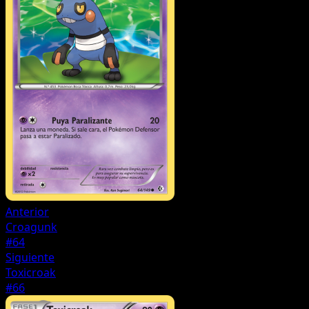
Anterior
Croagunk
#64
Siguiente
Toxicroak
#66