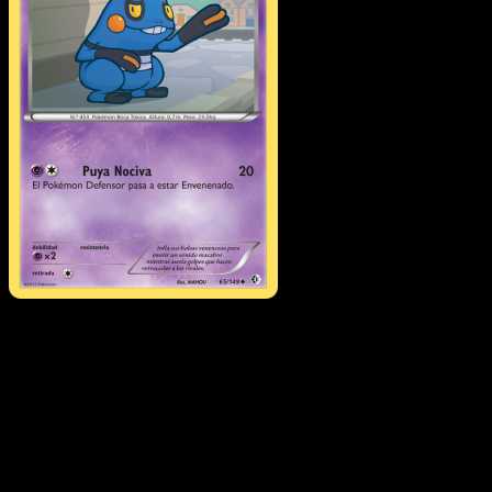
Croagunk
·
Fronteras
Cruzadas
#65
Descarga Eyevo para escanear cartas al instant
y seguir precios.
Recibe precios en vivo, herramientas de colección y
escaneos rápidos. Abre esta carta exacta en la app o
descarga ahora.