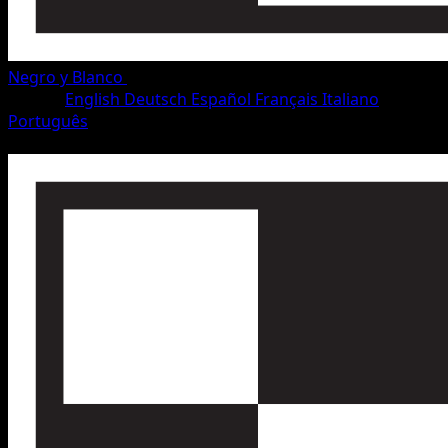
Negro y Blanco
•
#86/115
•
Rara
Idioma
English
Deutsch
Español
Français
Italiano
Português
Pokémon
Fase 2