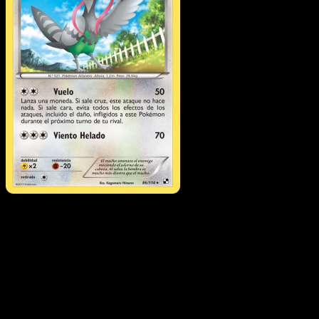
Unfezant
·
Negro y Blanc
#86
Descarga Eyevo para escanear cartas al instant
y seguir precios.
Recibe precios en vivo, herramientas de colección y
escaneos rápidos. Abre esta carta exacta en la app o
descarga ahora.