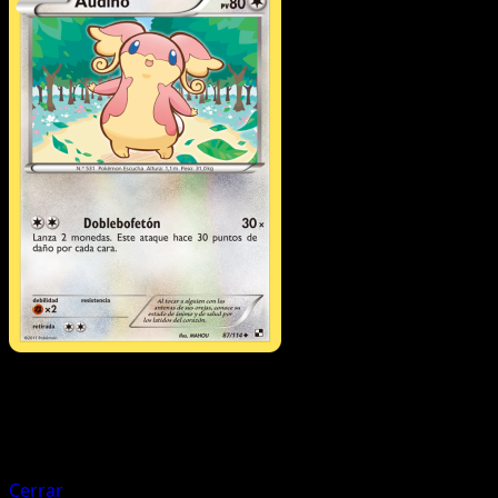
Pokémon
Fase 2
Unfezant
Cerrar