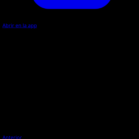
Abrir en la app
I
I
50
I
I
I
70
Artista
Kagemaru Himeno
HP
120
Retirada
Debilidad
Rayo ×2
Resistencia
Fighting -20
Anterior