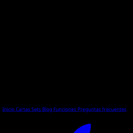
No se encontraron resultados
Busca nombres de Pokemon, sets o tipos de carta.
Idioma
Inicio
Cartas
Sets
Blog
Funciones
Preguntas frecuentes