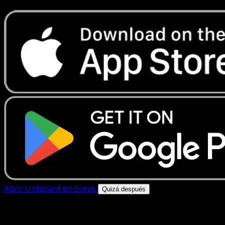
Abrir Unfezant en Eyevo
Quizá después
4.8★
|
50k+ descargas
|
Gratis
Unfezant