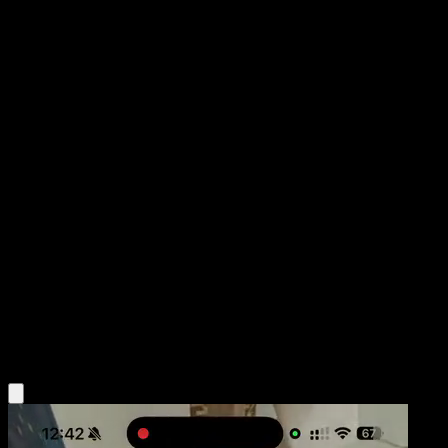
Unfezant
Negro y Blanco
Negro y Blanco
#86
Rara
Kagemaru Himeno
Pokémon
Fase 2
Colorless
Obtén la app Eyevo