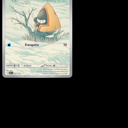
Snorunt
·
Héroes
Ascendentes
#227
Descarga Eyevo para escanear cartas al instant
y seguir precios.
Recibe precios en vivo, herramientas de colección y
escaneos rápidos. Abre esta carta exacta en la app o
descarga ahora.