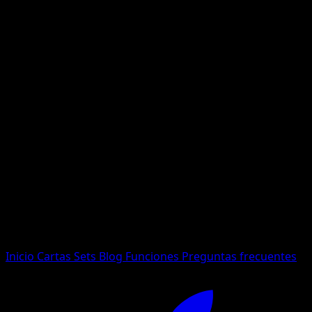
No se encontraron resultados
Busca nombres de Pokemon, sets o tipos de carta.
Idioma
Inicio
Cartas
Sets
Blog
Funciones
Preguntas frecuentes