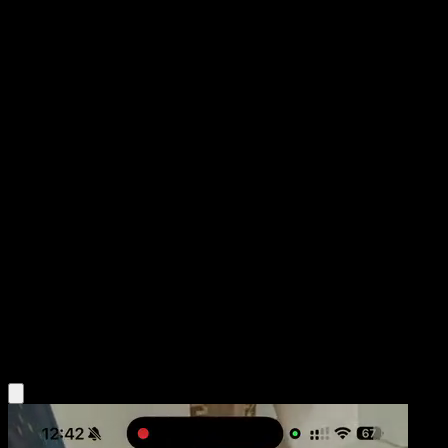
Snorunt
Héroes Ascendentes
Megaevolución
#227
Rara Ilustración
Dsuke
Pokémon
Básico
Water
Obtén la app Eyevo