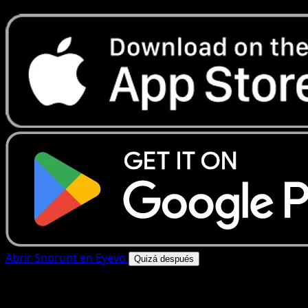
Abrir Snorunt en Eyevo
Quizá después
4.8★
|
50k+ descargas
|
Gratis
Snorunt