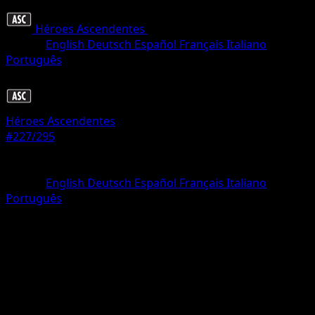
Héroes Ascendentes
•
#227/295
•
Rara Ilustración
Idioma
English
Deutsch
Español
Français
Italiano
Português
Pokémon
Básico
Héroes Ascendentes
#227/295
Rareza
Rara Ilustración
Idioma
English
Deutsch
Español
Français
Italiano
Português