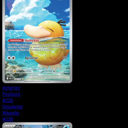
Anterior
Psyduck
#226
Siguiente
Weavile
#228