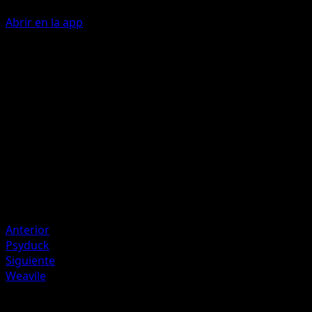
Abrir en la app
Fresquito
A
10
Artista
Dsuke
HP
70
Retirada
Debilidad
Metálica ×2
Anterior
Psyduck
Siguiente
Weavile
Más de Héroes Ascendentes