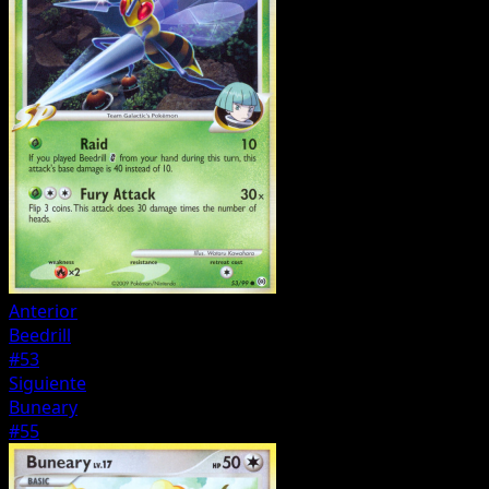
Anterior
Beedrill
#53
Siguiente
Buneary
#55