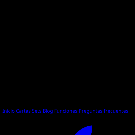
No se encontraron resultados
Busca nombres de Pokemon, sets o tipos de carta.
Idioma
Inicio
Cartas
Sets
Blog
Funciones
Preguntas frecuentes