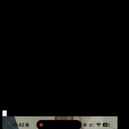
Bronzor
Arceus
Platino
#54
Common
Masakazu Fukuda
Pokemon
Basic
Metal
Obtén la app Eyevo