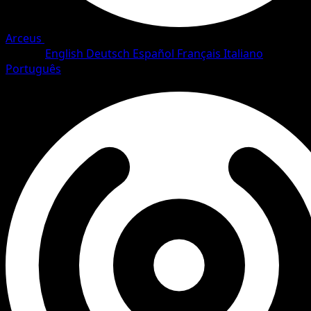
Arceus
•
#54/111
•
Common
Idioma
English
Deutsch
Español
Français
Italiano
Português
Pokemon
Basic