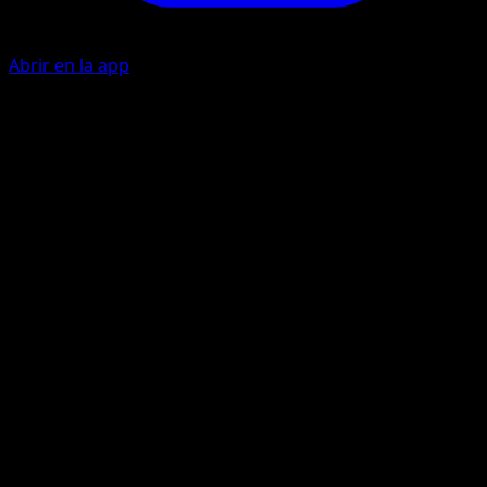
Abrir en la app
Hypnosis
M
10
Flip a coin. If heads, the Defending Pokémon is now
Asleep.
Spinning Attack
C
C
20
Artista
Masakazu Fukuda
HP
60