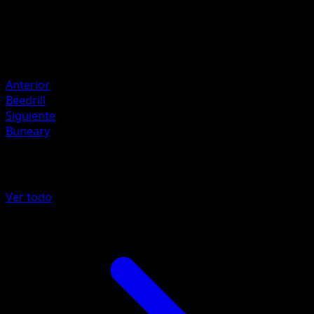
Retirada
Debilidad
Fire +10
Resistencia
Psychic -20
Anterior
Beedrill
Siguiente
Buneary
Más de Arceus
Ver todo