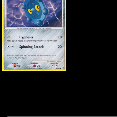
Bronzor
·
Arceus
#54
Descarga Eyevo para escanear cartas al instant
y seguir precios.
Recibe precios en vivo, herramientas de colección y
escaneos rápidos. Abre esta carta exacta en la app o
descarga ahora.