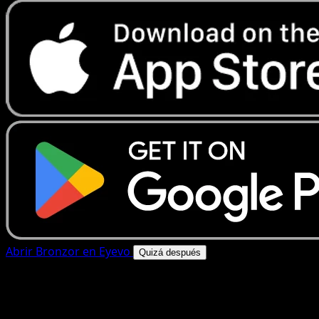
Abrir Bronzor en Eyevo
Quizá después
4.8★
|
50k+ descargas
|
Gratis
Bronzor