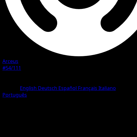
Arceus
#54/111
Rareza
Common
Idioma
English
Deutsch
Español
Français
Italiano
Português