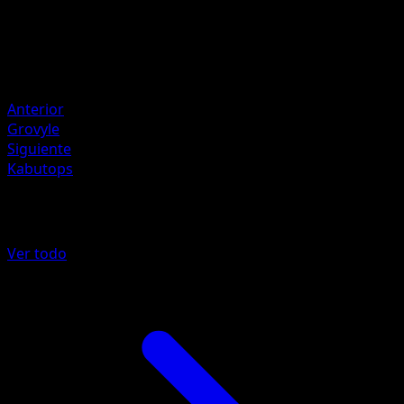
Retirada
Debilidad
Fire +20
Resistencia
Water -20
Anterior
Grovyle
Siguiente
Kabutops
Más de Arceus
Ver todo