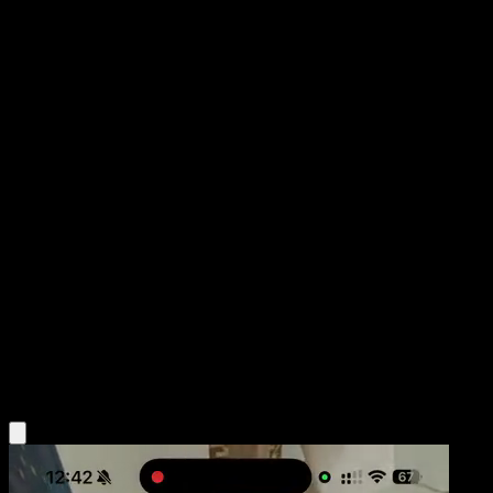
Grovyle
Arceus
Platino
#39
Uncommon
Kouki Saitou
Pokemon
Stage1
Grass
Obtén la app Eyevo