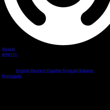
Arceus
#39/111
Rareza
Uncommon
Idioma
English
Deutsch
Español
Français
Italiano
Português