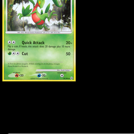
Grovyle
·
Arceus
#39
Descarga Eyevo para escanear cartas al instant
y seguir precios.
Recibe precios en vivo, herramientas de colección y
escaneos rápidos. Abre esta carta exacta en la app o
descarga ahora.