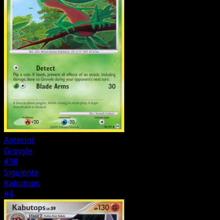
Anterior
Grovyle
#38
Siguiente
Kabutops
#4