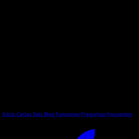
No se encontraron resultados
Busca nombres de Pokemon, sets o tipos de carta.
Idioma
Inicio
Cartas
Sets
Blog
Funciones
Preguntas frecuentes