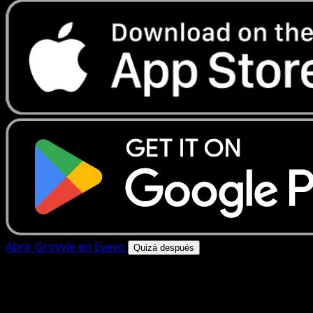
Abrir Grovyle en Eyevo
Quizá después
4.8★
|
50k+ descargas
|
Gratis
Grovyle