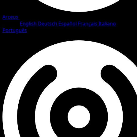
Arceus
•
#39/111
•
Uncommon
Idioma
English
Deutsch
Español
Français
Italiano
Português
Pokemon
Stage1