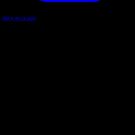
Abrir en la app
Quick Attack
C
C
20+
Flip a coin. If heads, this attack does 20 damage plus 10
more damage.
Cut
G
C
C
50
Artista
Kouki Saitou
HP
80