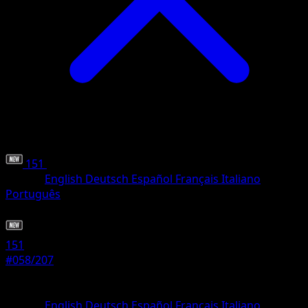
151
•
#058/207
•
Común
Idioma
English
Deutsch
Español
Français
Italiano
Português
Pokémon
Básico
151
#058/207
Rareza
Común
Idioma
English
Deutsch
Español
Français
Italiano