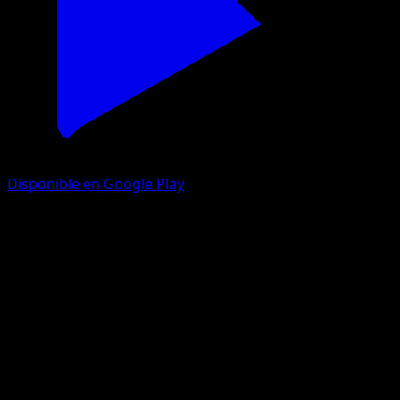
Disponible en Google Play
Growlithe
151
Escarlata y Púrpura
#058
Común
Atsushi Furusawa