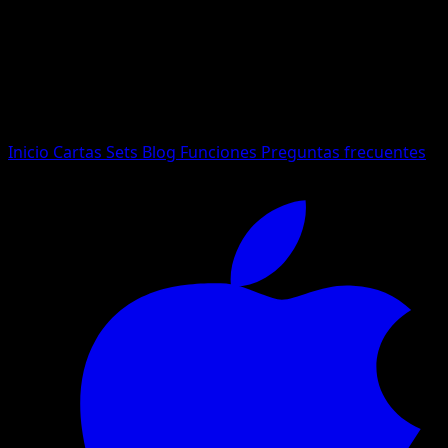
No se encontraron resultados
Busca nombres de Pokemon, sets o tipos de carta.
Idioma
Inicio
Cartas
Sets
Blog
Funciones
Preguntas frecuentes