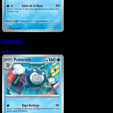
Poliwhirl
#061
Común