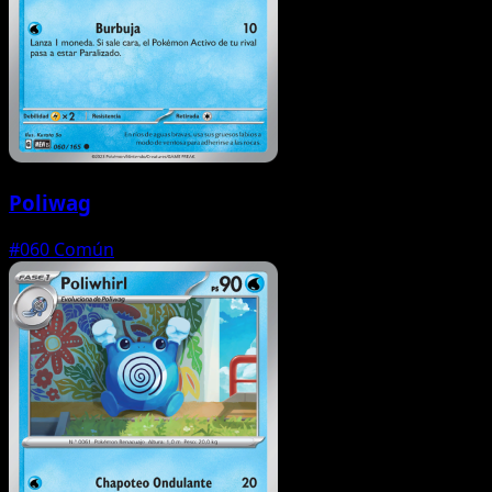
Poliwag
#060
Común