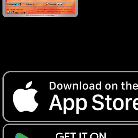
Growlithe
·
151
#058
Descarga Eyevo para escanear cartas al instant
y seguir precios.
Recibe precios en vivo, herramientas de colección y
escaneos rápidos. Abre esta carta exacta en la app o
descarga ahora.