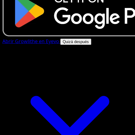
Abrir Growlithe en Eyevo
Quizá después
4.8★
|
50k+ descargas
|
Gratis
Growlithe