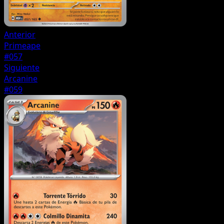
Anterior
Primeape
#057
Siguiente
Arcanine
#059