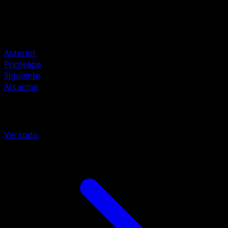
80
Retirada
Debilidad
Agua ×2
Anterior
Primeape
Siguiente
Arcanine
Más de 151
Ver todo