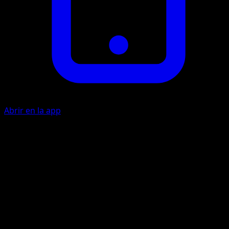
Abrir en la app
Vaporizar
F
10
Descarta 1 Energía {W} del Pokémon Activo de tu rival.
Artista
Atsushi Furusawa
HP