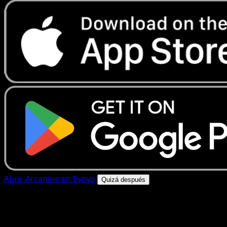
Abrir Arcanine en Eyevo
Quizá después
4.8★
|
50k+ descargas
|
Gratis
Arcanine