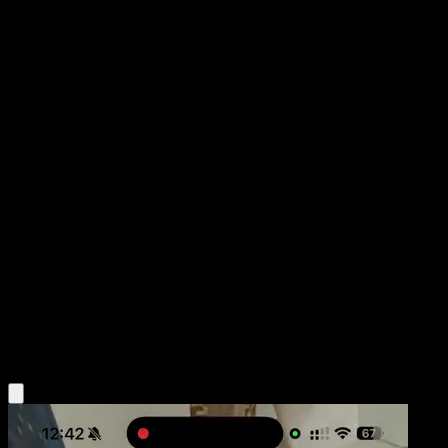
Arcanine
151
Escarlata y Púrpura
#059
Uncommon
Atsushi Furusawa
Pokémon
Fase 1
Fire
Obtén la app Eyevo