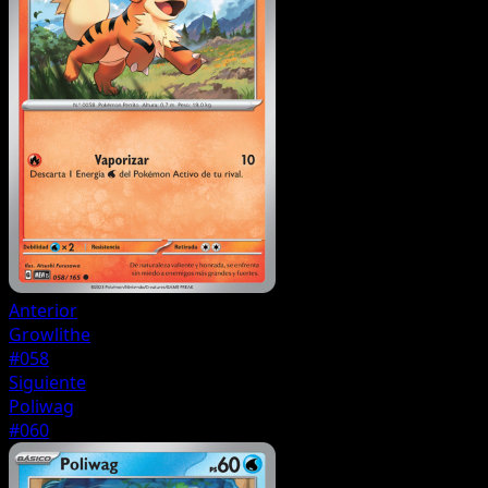
Anterior
Growlithe
#058
Siguiente
Poliwag
#060