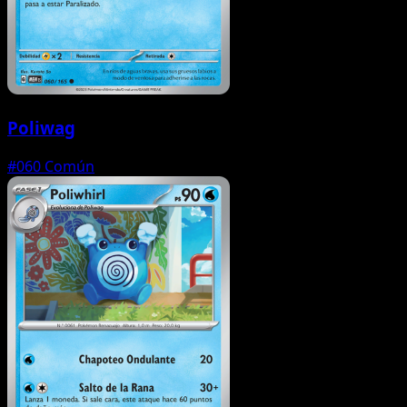
Poliwag
#060
Común