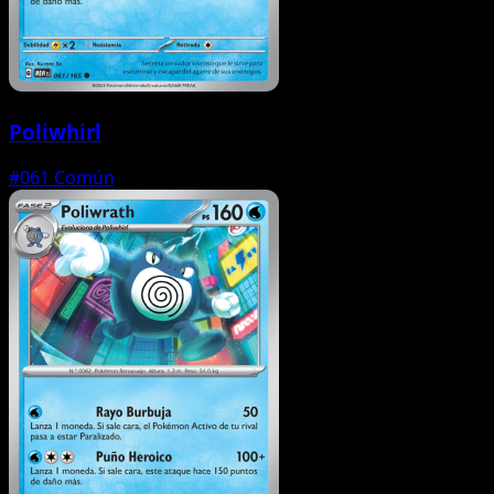
Poliwhirl
#061
Común