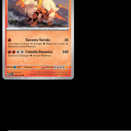
Arcanine
·
151
#059
Descarga Eyevo para escanear cartas al instant
y seguir precios.
Recibe precios en vivo, herramientas de colección y
escaneos rápidos. Abre esta carta exacta en la app o
descarga ahora.