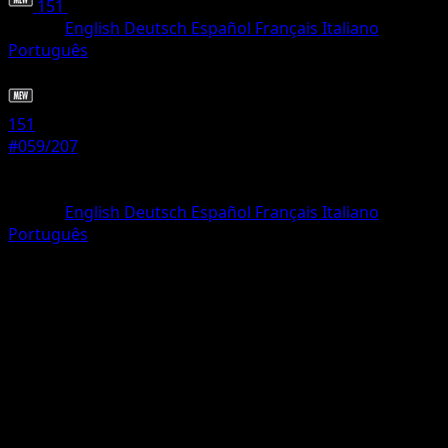
151
•
#059/207
•
Uncommon
Idioma
English
Deutsch
Español
Français
Italiano
Português
Pokémon
Fase 1
151
#059/207
Rareza
Uncommon
Idioma
English
Deutsch
Español
Français
Italiano
Português