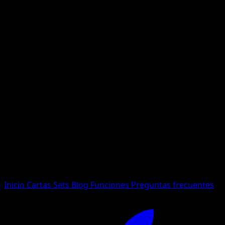
No se encontraron resultados
Busca nombres de Pokemon, sets o tipos de carta.
Idioma
Inicio
Cartas
Sets
Blog
Funciones
Preguntas frecuentes