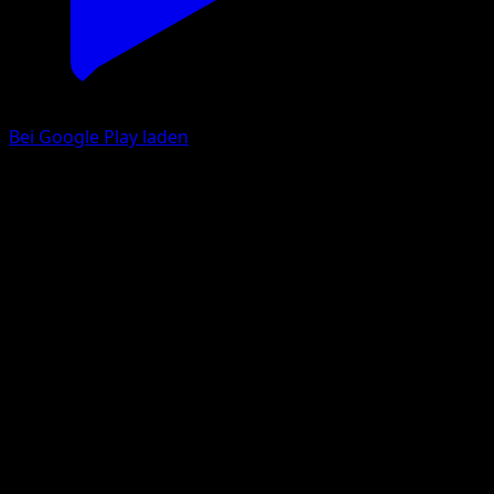
Bei Google Play laden
Togepi
Wisdom of Sea and Sky
Pokémon TCG Pocket
#173
One Star
Terada Tera
Pokemon
Basic