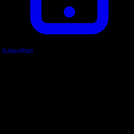
In App öffnen
Charm
C
During your opponent's next turn, attacks used by the
Defending Pokémon do −20 damage.
Illustrator
Terada Tera
HP
60
Rückzug