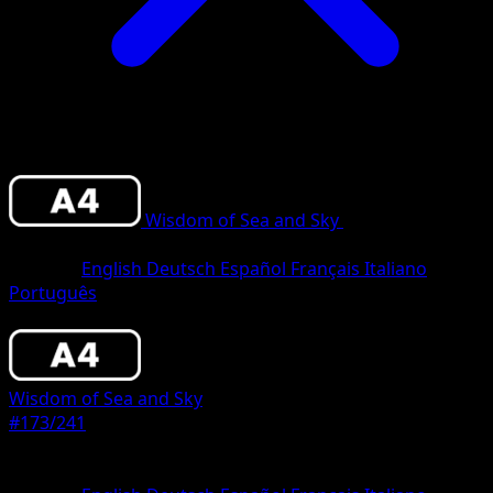
Wisdom of Sea and Sky
•
#173/241
•
One
Star
Sprache
English
Deutsch
Español
Français
Italiano
Português
Pokemon
Basic
Wisdom of Sea and Sky
#173/241
Seltenheit
One Star