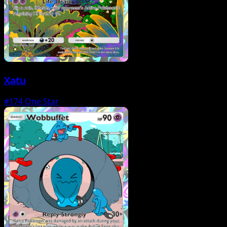
Xatu
#174
One Star