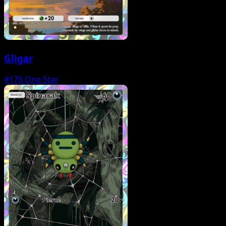
Gligar
#176
One Star