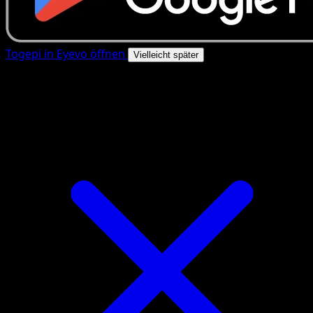
Togepi in Eyevo öffnen
Vielleicht später
4.8★
|
50k+ Downloads
|
Kostenlos
Togepi