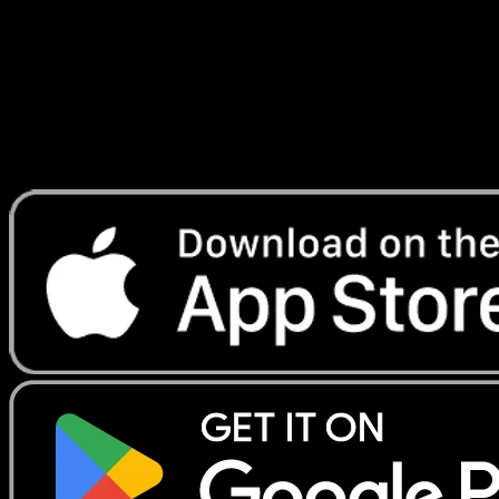
Lade Eyevo, um Karten sofort zu scannen und
Preise zu verfolgen.
Erhalte Live-Preise, Sammlungstools und schnelle Scans.
Öffne genau diese Karte in der App oder lade Eyevo jetzt
herunter.