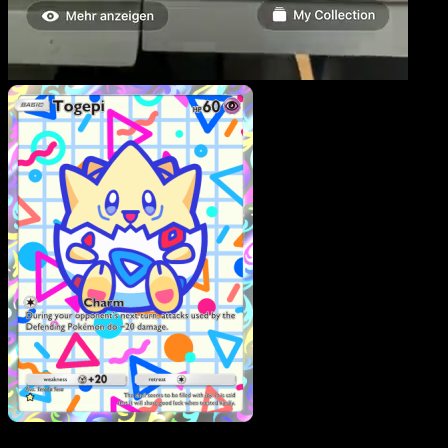
Togepi
·
Wisdom of Sea
and Sky
#173