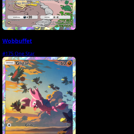
Wobbuffet
#175
One Star