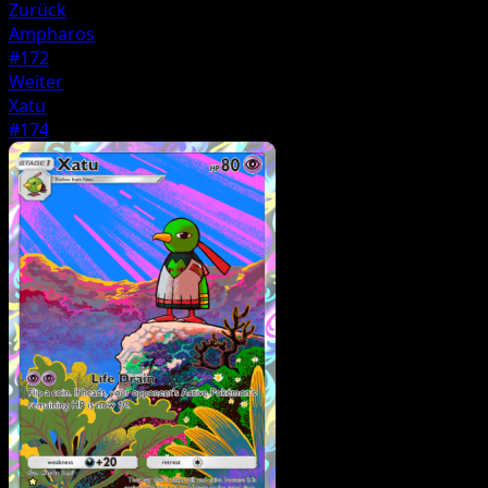
Zurück
Ampharos
#172
Weiter
Xatu
#174