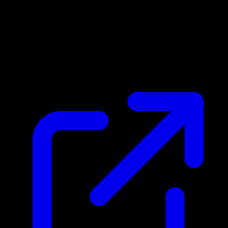
Marktpreis
N/A
Live