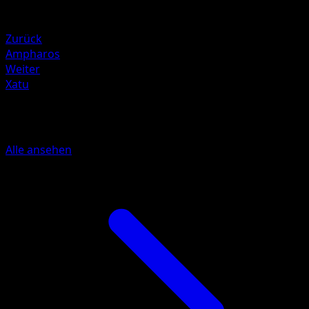
Schwäche
Metal +20
Zurück
Ampharos
Weiter
Xatu
Mehr aus Wisdom of Sea and Sky
Alle ansehen