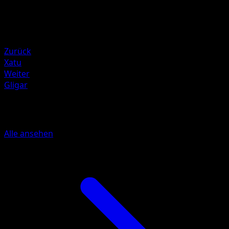
90
Rückzug
Schwäche
Darkness +20
Zurück
Xatu
Weiter
Gligar
Mehr aus Wisdom of Sea and Sky
Alle ansehen