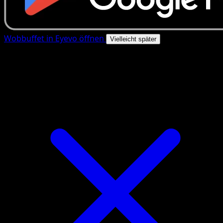
Wobbuffet in Eyevo öffnen
Vielleicht später
4.8★
|
50k+ Downloads
|
Kostenlos
Wobbuffet