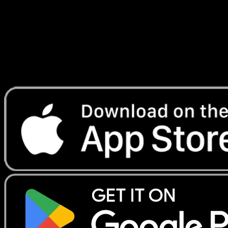
Lade Eyevo, um Karten sofort zu scannen und
Preise zu verfolgen.
Erhalte Live-Preise, Sammlungstools und schnelle Scans.
Öffne genau diese Karte in der App oder lade Eyevo jetzt
herunter.