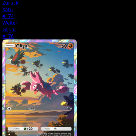
Zurück
Xatu
#174
Weiter
Gligar
#176