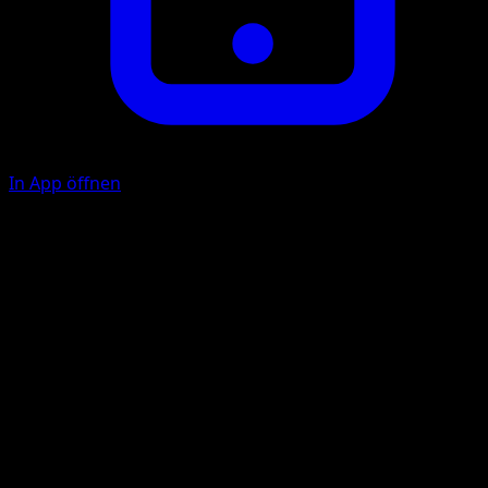
In App öffnen
Reply Strongly
P
C
30
If this Pokémon was damaged by an attack during your
opponent's last turn while it was in the Active Spot, this
attack does 50 more damage.
Illustrator
GOTO minori
HP