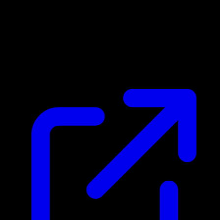
Marktpreis
N/A
Live