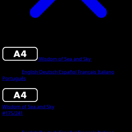
Wisdom of Sea and Sky
•
#175/241
•
One
Star
Sprache
English
Deutsch
Español
Français
Italiano
Português
Pokemon
Basic
Wisdom of Sea and Sky
#175/241
Seltenheit
One Star