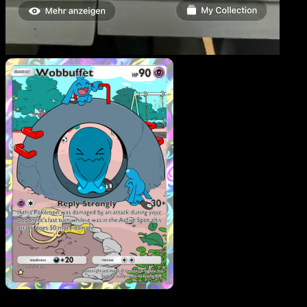
Wobbuffet
·
Wisdom of
Sea and Sky
#175