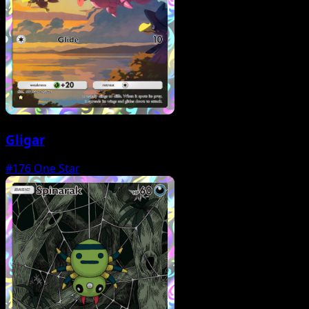
Gligar
#176
One Star