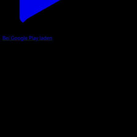
Bei Google Play laden
Wobbuffet
Wisdom of Sea and Sky
Pokémon TCG Pocket
#175
One Star
GOTO minori
Pokemon
Basic