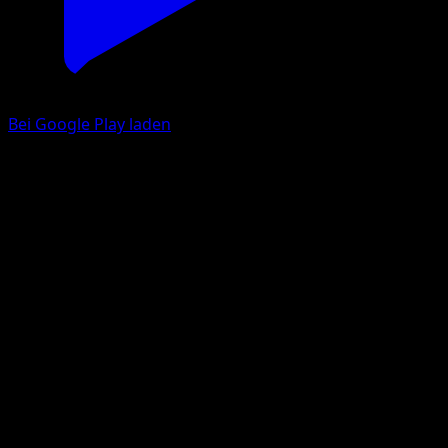
Bei Google Play laden
Magcargo
Wisdom of Sea and Sky
Pokémon TCG Pocket
#031
Two Diamond
Shigenori Negishi
Pokemon
Stage1