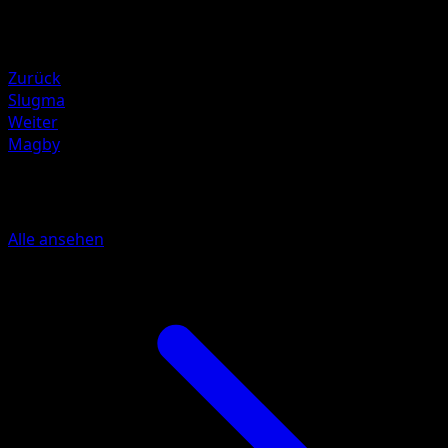
Rückzug
Schwäche
Water +20
Zurück
Slugma
Weiter
Magby
Mehr aus Wisdom of Sea and Sky
Alle ansehen