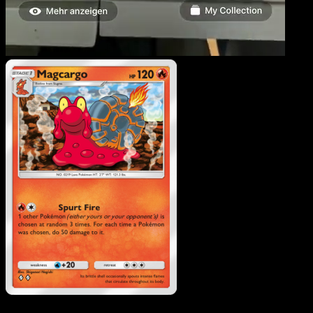
Magcargo
·
Wisdom of
Sea and Sky
#031