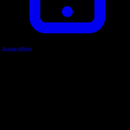
In App öffnen
Spurt Fire
F
C
1 other Pokémon (either yours or your opponent's) is
chosen at random 3 times. For each time a Pokémon was
chosen, do 50 damage to it.
Illustrator
Shigenori Negishi
HP
120