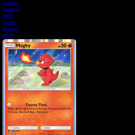
Zurück
Slugma
#030
Weiter
Magby
#032