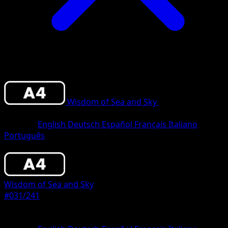
Wisdom of Sea and Sky
•
#031/241
•
Two
Diamond
Sprache
English
Deutsch
Español
Français
Italiano
Português
Pokemon
Stage1
Wisdom of Sea and Sky
#031/241
Seltenheit
Two Diamond