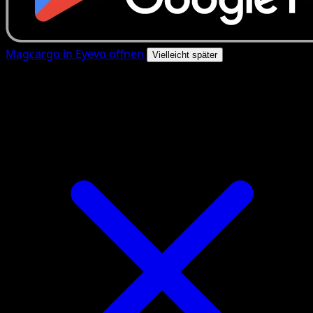
Magcargo in Eyevo öffnen
Vielleicht später
4.8★
|
50k+ Downloads
|
Kostenlos
Magcargo