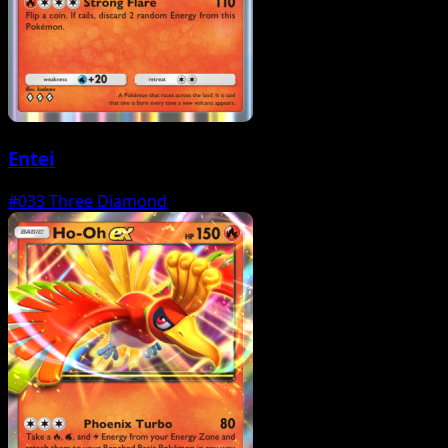
Entei
#033
Three Diamond