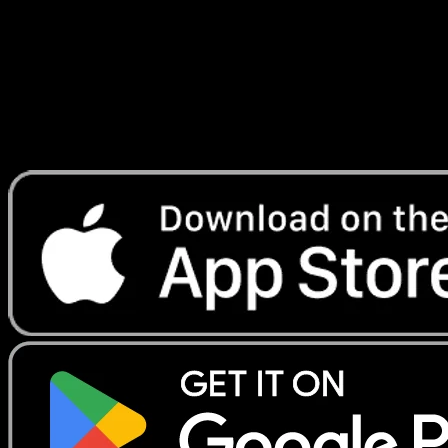
Lade Eyevo, um Karten sofort zu scannen und
Preise zu verfolgen.
Erhalte Live-Preise, Sammlungstools und schnelle Scans.
Öffne genau diese Karte in der App oder lade Eyevo jetzt
herunter.