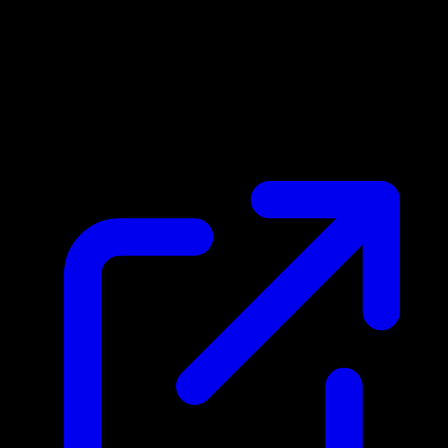
Marktpreis
N/A
Live