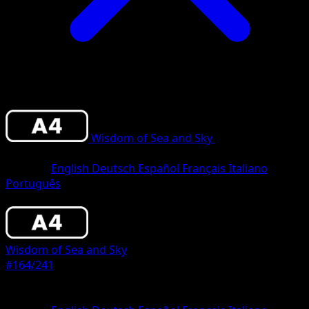
Wisdom of Sea and Sky
•
#164/241
•
One
Star
Sprache
English
Deutsch
Español
Français
Italiano
Português
Pokemon
Basic
Wisdom of Sea and Sky
#164/241
Seltenheit
One Star