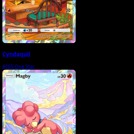
Cyndaquil
#165
One Star