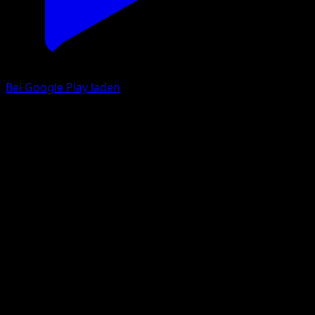
Bei Google Play laden
Heracross
Wisdom of Sea and Sky
Pokémon TCG Pocket
#164
One Star
GOSSAN
Pokemon
Basic