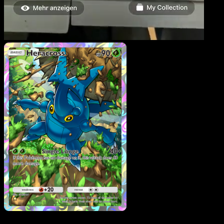
Heracross
·
Wisdom of
Sea and Sky
#164