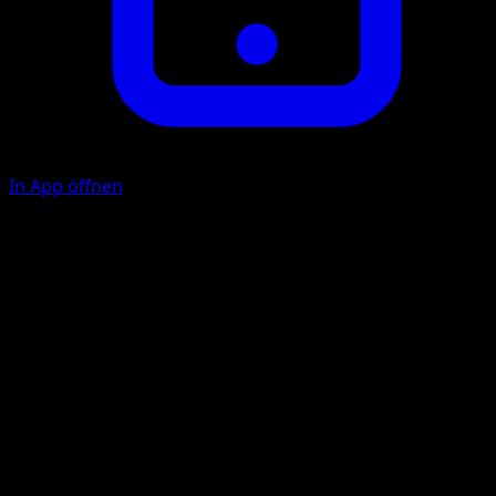
In App öffnen
Single Lunge
G
G
40
If this Pokémon has no damage on it, this attack does 40
more damage.
Illustrator
GOSSAN
HP
90