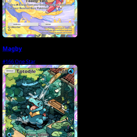
Magby
#166
One Star