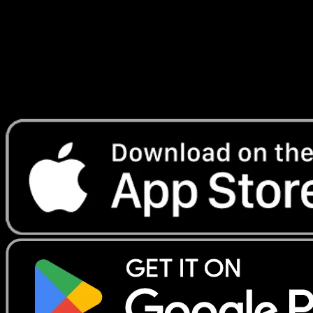
Lade Eyevo, um Karten sofort zu scannen und
Preise zu verfolgen.
Erhalte Live-Preise, Sammlungstools und schnelle Scans.
Öffne genau diese Karte in der App oder lade Eyevo jetzt
herunter.