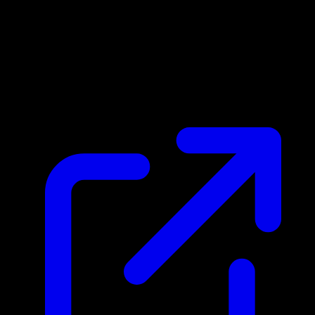
Marktpreis
N/A
Live