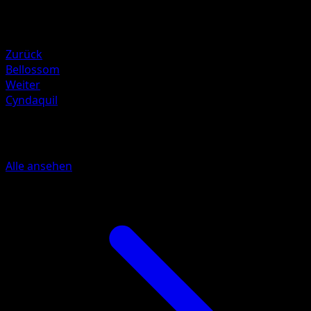
Rückzug
Schwäche
Fire +20
Zurück
Bellossom
Weiter
Cyndaquil
Mehr aus Wisdom of Sea and Sky
Alle ansehen