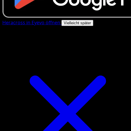
Heracross in Eyevo öffnen
Vielleicht später
4.8★
|
50k+ Downloads
|
Kostenlos
Heracross