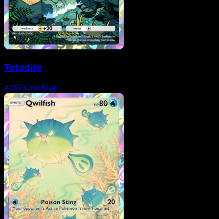
Totodile
#167
One Star