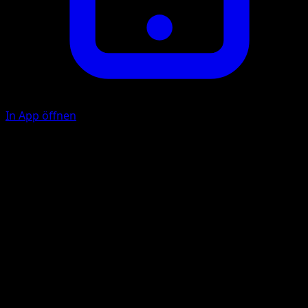
In App öffnen
Thunder Punch
L
L
80
Flip a coin. If heads, this attack does 40 more damage. If
tails, this Pokémon also does 20 damage to itself.
Illustrator
Whisker
HP
150