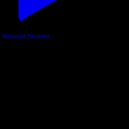
Bei Google Play laden
Ampharos
Wisdom of Sea and Sky
Pokémon TCG Pocket
#172
One Star
Whisker
Pokemon
Stage2