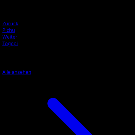
Rückzug
Schwäche
Fighting +20
Zurück
Pichu
Weiter
Togepi
Mehr aus Wisdom of Sea and Sky
Alle ansehen