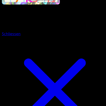
Pokemon
Stage2
Ampharos
Schliessen