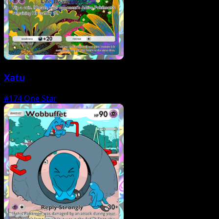
Xatu
#174
One Star