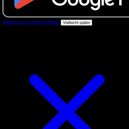
Ampharos in Eyevo öffnen
Vielleicht später
4.8★
|
50k+ Downloads
|
Kostenlos
Ampharos