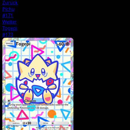
Zurück
Pichu
#171
Weiter
Togepi
#173