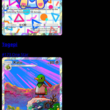
Togepi
#173
One Star