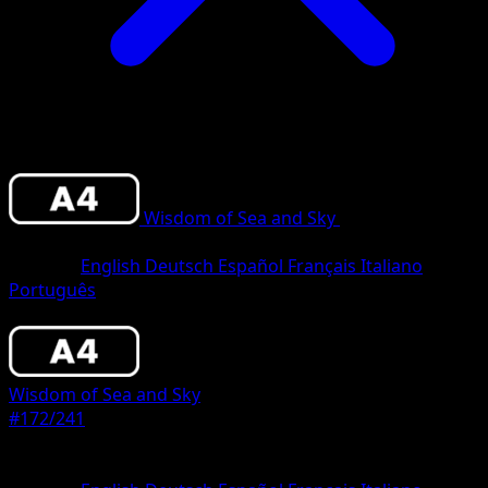
Wisdom of Sea and Sky
•
#172/241
•
One
Star
Sprache
English
Deutsch
Español
Français
Italiano
Português
Pokemon
Stage2
Wisdom of Sea and Sky
#172/241
Seltenheit
One Star