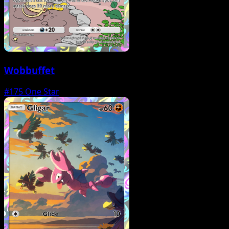
Wobbuffet
#175
One Star