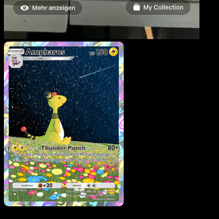
Ampharos
·
Wisdom of
Sea and Sky
#172