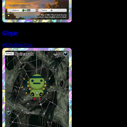
Gligar
#176
One Star