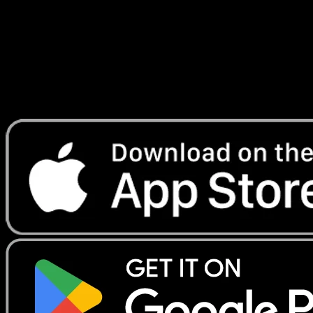
Lade Eyevo, um Karten sofort zu scannen und
Preise zu verfolgen.
Erhalte Live-Preise, Sammlungstools und schnelle Scans.
Öffne genau diese Karte in der App oder lade Eyevo jetzt
herunter.