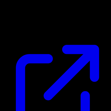
Marktpreis
N/A
Live