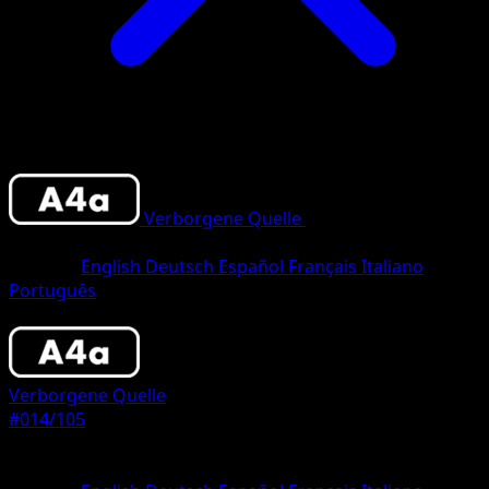
Verborgene Quelle
•
#014/105
•
Two
Diamond
Sprache
English
Deutsch
Español
Français
Italiano
Português
Pokemon
Stage1
Verborgene Quelle
#014/105
Seltenheit
Two Diamond