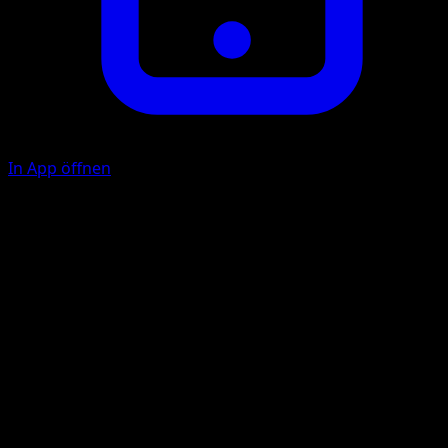
In App öffnen
Ram
C
30
Illustrator
Kanako Eo
HP
80
Rückzug
Schwäche
Lightning +20