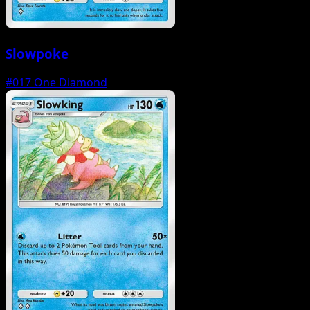
Slowpoke
#017
One Diamond