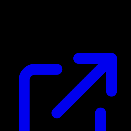
Marktpreis
N/A
Live