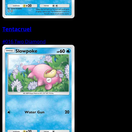
Tentacruel
#016
Two Diamond