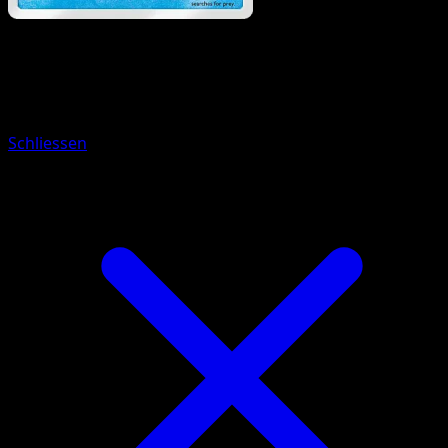
Pokemon
Stage1
Poliwhirl
Schliessen