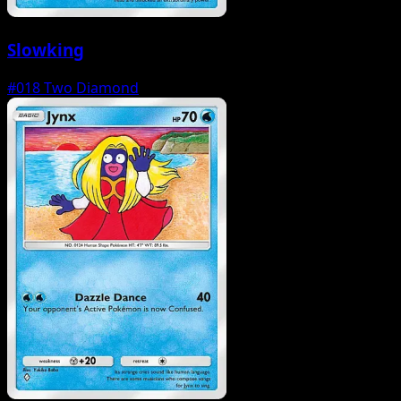
Slowking
#018
Two Diamond