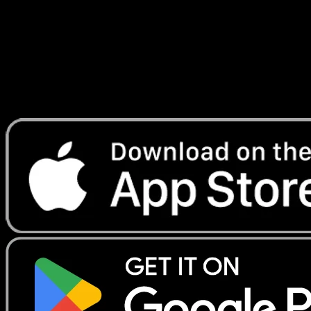
Lade Eyevo, um Karten sofort zu scannen und
Preise zu verfolgen.
Erhalte Live-Preise, Sammlungstools und schnelle Scans.
Öffne genau diese Karte in der App oder lade Eyevo jetzt
herunter.