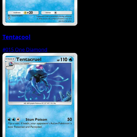
Tentacool
#015
One Diamond