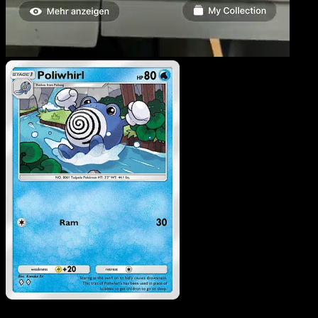
Poliwhirl
·
Verborgene
Quelle
#014