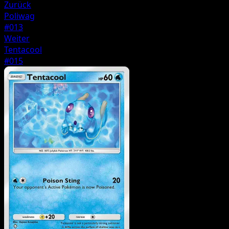
Zurück
Poliwag
#013
Weiter
Tentacool
#015