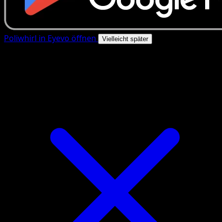
Poliwhirl in Eyevo öffnen
Vielleicht später
4.8★
|
50k+ Downloads
|
Kostenlos
Poliwhirl