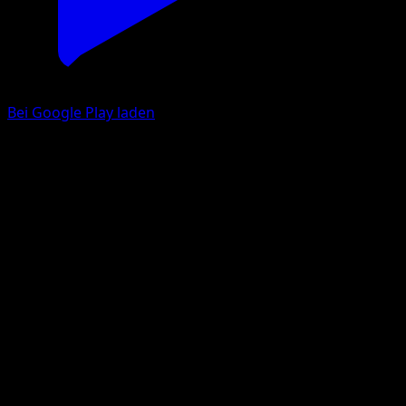
Bei Google Play laden
Poliwhirl
Verborgene Quelle
Pokémon‑Sammelkartenspiel‑Pocket
#014
Two Diamond
Kanako Eo
Pokemon
Stage1