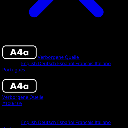
Verborgene Quelle
•
#100/105
•
One Shin
Sprache
English
Deutsch
Español
Français
Italiano
Português
Pokemon
Basic
Verborgene Quelle
#100/105
Seltenheit
One Shiny
Sprache
English
Deutsch
Español
Français
Italiano