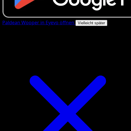
Paldean Wooper in Eyevo öffnen
Vielleicht später
4.8★
|
50k+ Downloads
|
Kostenlos
Paldean Wooper