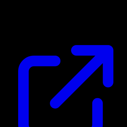
Marktpreis
N/A
Live