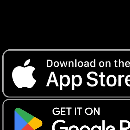
Lade Eyevo, um Karten sofort zu scannen und
Preise zu verfolgen.
Erhalte Live-Preise, Sammlungstools und schnelle Scans.
Öffne genau diese Karte in der App oder lade Eyevo jetzt
herunter.