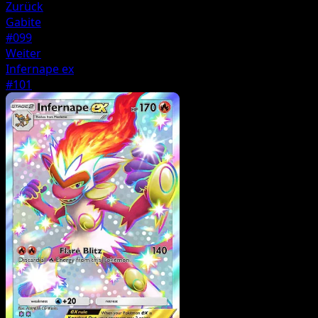
Zurück
Gabite
#099
Weiter
Infernape ex
#101