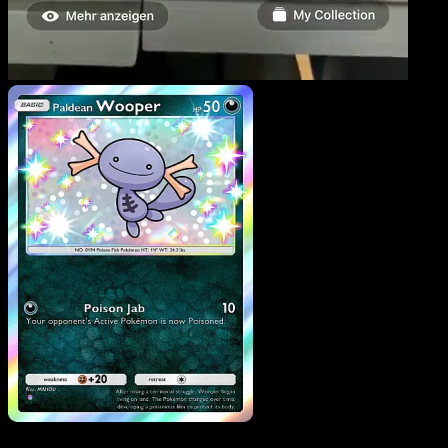
Paldean Wooper
·
Verborgene Quelle
#100