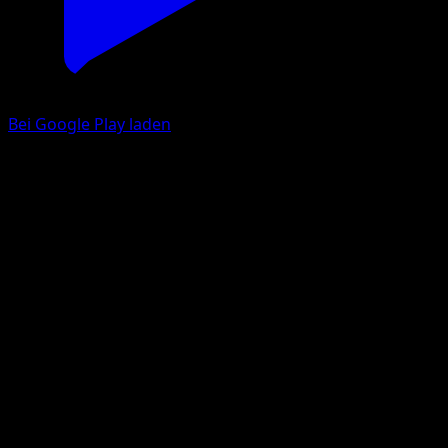
Bei Google Play laden
Paldean Wooper
Verborgene Quelle
Pokémon‑Sammelkartenspiel‑Pocket
#100
One Shiny
MAHOU
Pokemon
Basic