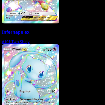
Infernape ex
#101
Two Shiny