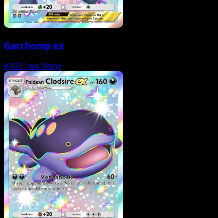
Garchomp ex
#103
Two Shiny