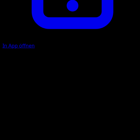
In App öffnen
Poison Jab
D
10
Your opponent's Active Pokémon is now Poisoned.
Illustrator
MAHOU
HP
50
Rückzug
Schwäche