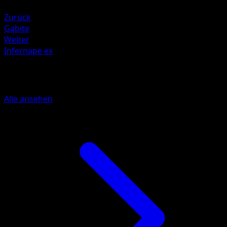
Fighting +20
Zurück
Gabite
Weiter
Infernape ex
Mehr aus Verborgene Quelle
Alle ansehen