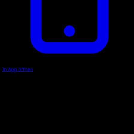
In App öffnen
K
20
F
F
20
Illustrator
Kagemaru Himeno
HP