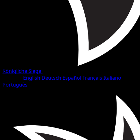
Königliche Siege
•
#66/102
•
Ungewöhnlich
Sprache
English
Deutsch
Español
Français
Italiano
Português
Pokémon
Erweckt