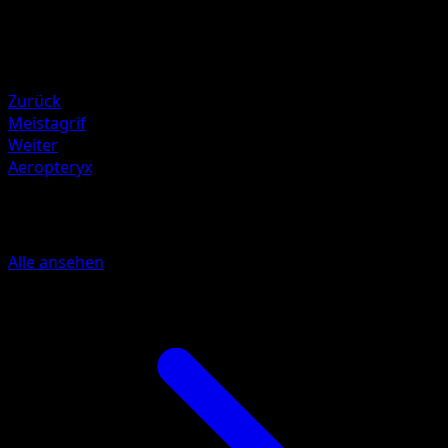
80
Rückzug
Schwäche
Pflanze ×2
Zurück
Meistagrif
Weiter
Aeropteryx
Mehr aus Königliche Siege
Alle ansehen