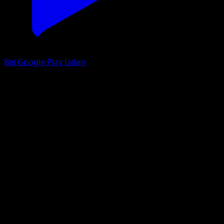
Bei Google Play laden
Flapteryx
Königliche Siege
Schwarz & Weiß
#66
Ungewöhnlich
Kagemaru Himeno
Pokémon
Erweckt