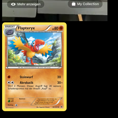
Flapteryx
·
Königliche
Siege
#66