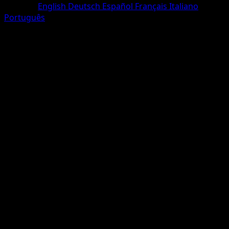
Sprache
English
Deutsch
Español
Français
Italiano
Português