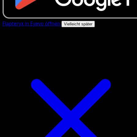
Flapteryx in Eyevo öffnen
Vielleicht später
4.8★
|
50k+ Downloads
|
Kostenlos
Flapteryx