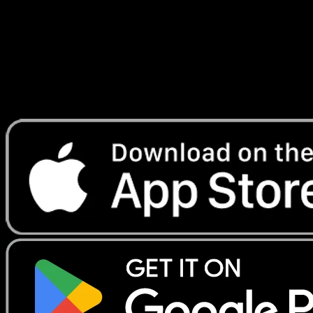
Lade Eyevo, um Karten sofort zu scannen und
Preise zu verfolgen.
Erhalte Live-Preise, Sammlungstools und schnelle Scans.
Öffne genau diese Karte in der App oder lade Eyevo jetzt
herunter.