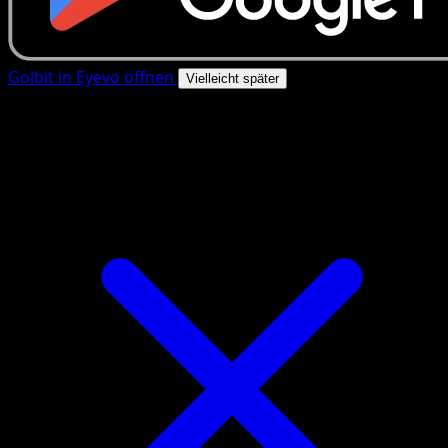
Golbit in Eyevo öffnen
Vielleicht später
4.8★
|
50k+ Downloads
|
Kostenlos
Golbit