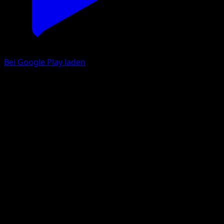
Bei Google Play laden
Golbit
Königliche Siege
Schwarz & Weiß
#71
Häufig
Masakazu Fukuda
Pokémon
Basis