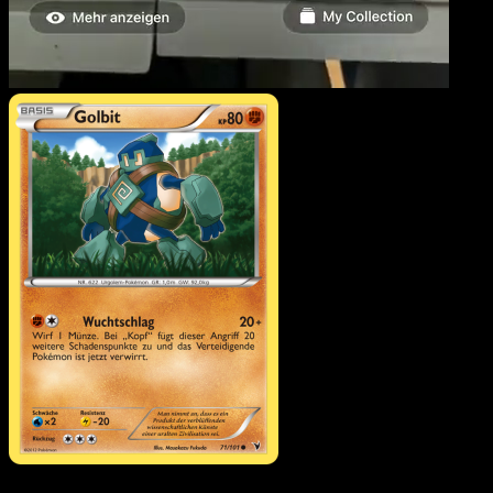
Golbit
·
Königliche Siege
#71