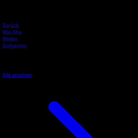
Wasser ×2
Resistenz
Lightning -20
Zurück
Wie-Shu
Weiter
Golgantes
Mehr aus Königliche Siege
Alle ansehen