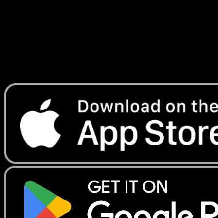
Lade Eyevo, um Karten sofort zu scannen und
Preise zu verfolgen.
Erhalte Live-Preise, Sammlungstools und schnelle Scans.
Öffne genau diese Karte in der App oder lade Eyevo jetzt
herunter.