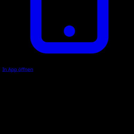
In App öffnen
K
F
20
Illustrator
Masakazu Fukuda
HP
80
Rückzug
Schwäche