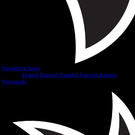
Königliche Siege
•
#71/102
•
Häufig
Sprache
English
Deutsch
Español
Français
Italiano
Português
Pokémon
Basis