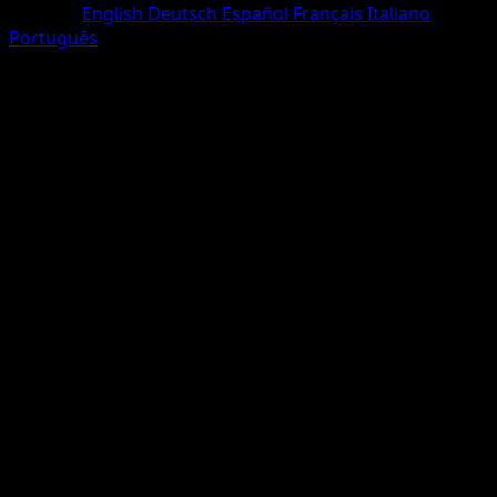
Sprache
English
Deutsch
Español
Français
Italiano
Português