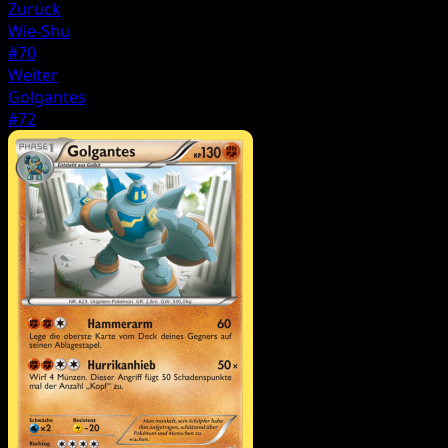
Zurück
Wie-Shu
#70
Weiter
Golgantes
#72