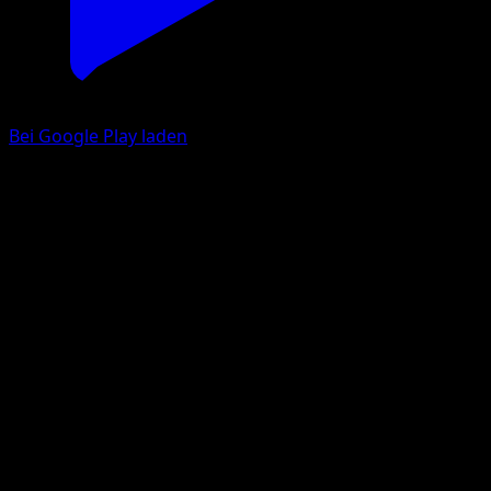
Bei Google Play laden
Moruda
Mysteriöse Insel
Pokémon‑Sammelkartenspiel‑Pocket
#009
deux Diamant
Hasuno
Pokémon
Basis