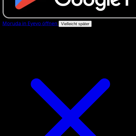
Moruda in Eyevo öffnen
Vielleicht später
4.8★
|
50k+ Downloads
|
Kostenlos
Moruda