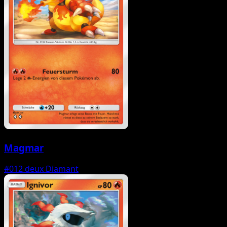
Magmar
#012
deux Diamant