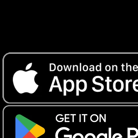
Lade Eyevo, um Karten sofort zu scannen und
Preise zu verfolgen.
Erhalte Live-Preise, Sammlungstools und schnelle Scans.
Öffne genau diese Karte in der App oder lade Eyevo jetzt
herunter.