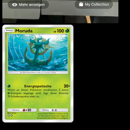
Moruda
·
Mysteriöse Inse
#009