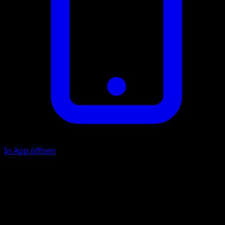
In App öffnen
Energiepeitsche
P
20+
Wenn an dieses Pokémon mindestens 3 extra {G}-Energie