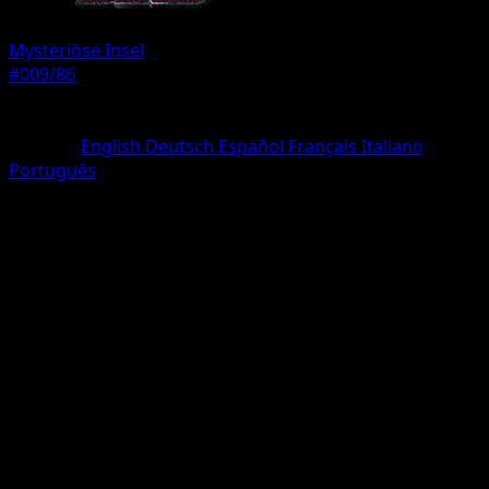
Mysteriöse Insel
#009/86
Seltenheit
deux Diamant
Sprache
English
Deutsch
Español
Français
Italiano
Português