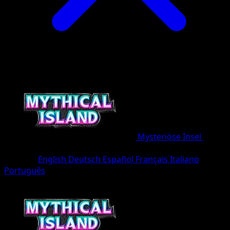
Mysteriöse Insel
•
#009/86
•
deux Diamant
Sprache
English
Deutsch
Español
Français
Italiano
Português
Pokémon
Basis