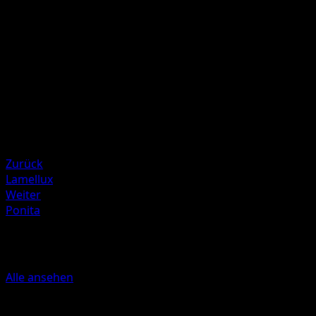
angelegt sind, fügt diese Attacke 70 Schadenspunkte meh
zu.
Illustrator
Hasuno
HP
100
Rückzug
Schwäche
Feuer +20
Zurück
Lamellux
Weiter
Ponita
Mehr aus Mysteriöse Insel
Alle ansehen