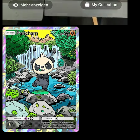
Pancham
·
Mega Rising
#243