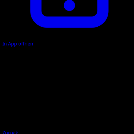
In App öffnen
Punch
C
20
Illustrator
Yukihiro Tada
HP
60
Rückzug
Schwäche
Psychic +20
Zurück