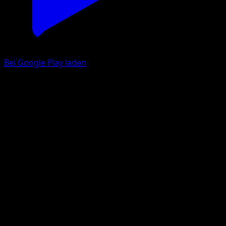
Bei Google Play laden
Pancham
Mega Rising
Pokémon TCG Pocket
#243
One Star
Yukihiro Tada
Pokemon
Basic