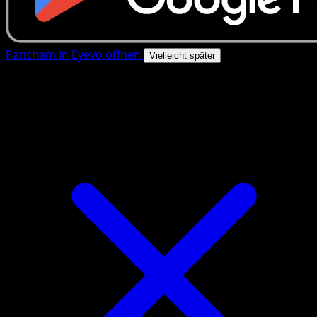
Pancham in Eyevo öffnen
Vielleicht später
4.8★
|
50k+ Downloads
|
Kostenlos
Pancham