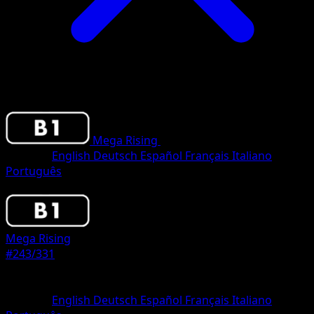
Mega Rising
•
#243/331
•
One Star
Sprache
English
Deutsch
Español
Français
Italiano
Português
Pokemon
Basic
Mega Rising
#243/331
Seltenheit
One Star
Sprache
English
Deutsch
Español
Français
Italiano