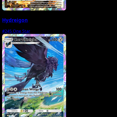
Hydreigon
#245
One Star