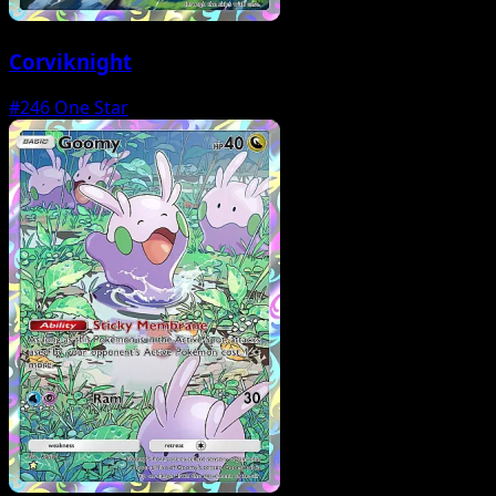
Corviknight
#246
One Star