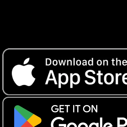
Lade Eyevo, um Karten sofort zu scannen und
Preise zu verfolgen.
Erhalte Live-Preise, Sammlungstools und schnelle Scans.
Öffne genau diese Karte in der App oder lade Eyevo jetzt
herunter.