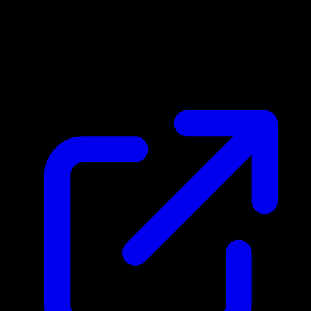
Marktpreis
N/A
Live