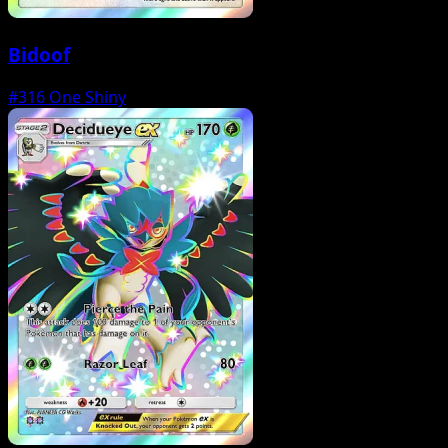
Bidoof
#316
One Shiny