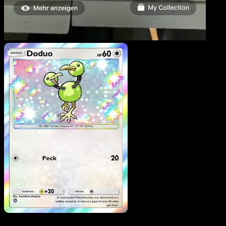
Doduo
·
Mega Rising
#31