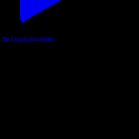
Bei Google Play laden
Doduo
Mega Rising
Pokémon TCG Pocket
#314
One Shiny
Souichirou Gunjima
Pokemon
Basic