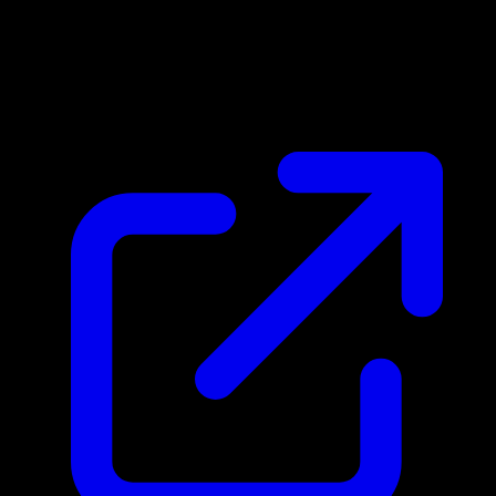
Marktpreis
N/A
Live