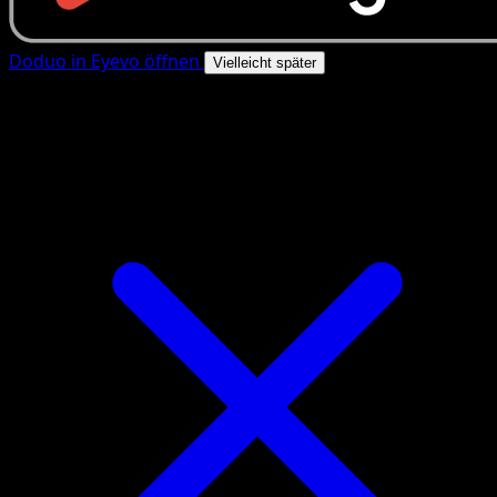
Doduo in Eyevo öffnen
Vielleicht später
4.8★
|
50k+ Downloads
|
Kostenlos
Doduo