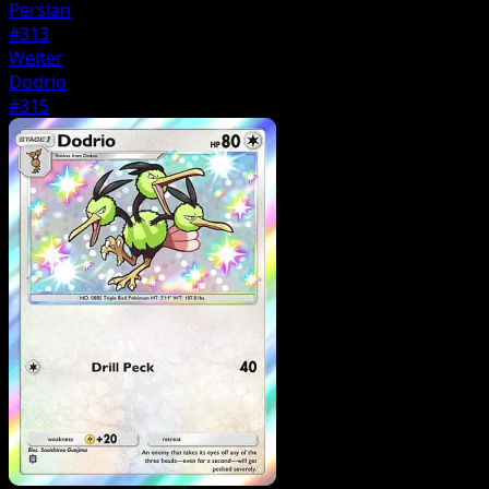
Persian
#313
Weiter
Dodrio
#315