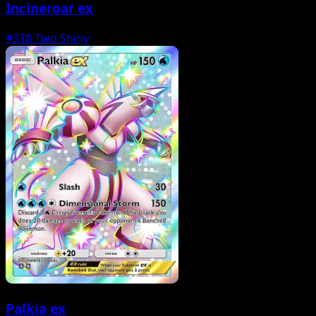
Incineroar ex
#318
Two Shiny
Palkia ex