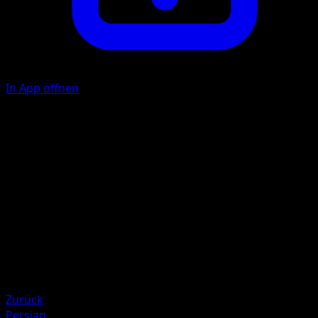
In App öffnen
Peck
C
20
Illustrator
Souichirou Gunjima
HP
60
Rückzug
Schwäche
Lightning +20
Zurück
Persian