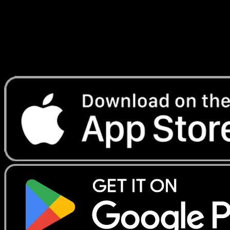
Lade Eyevo, um Karten sofort zu scannen und
Preise zu verfolgen.
Erhalte Live-Preise, Sammlungstools und schnelle Scans.
Öffne genau diese Karte in der App oder lade Eyevo jetzt
herunter.