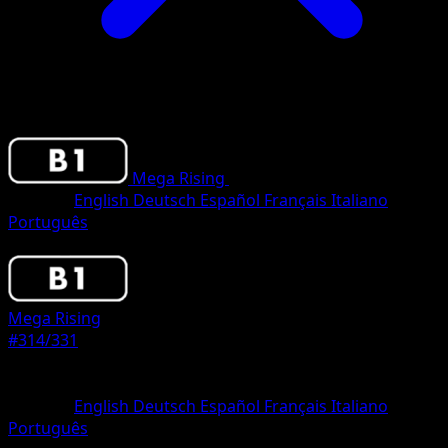
Mega Rising
•
#314/331
•
One Shiny
Sprache
English
Deutsch
Español
Français
Italiano
Português
Pokemon
Basic
Mega Rising
#314/331
Seltenheit
One Shiny
Sprache
English
Deutsch
Español
Français
Italiano
Português