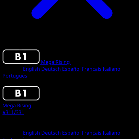
Mega Rising
•
#311/331
•
One Shiny
Sprache
English
Deutsch
Español
Français
Italiano
Português
Pokemon
Basic
Mega Rising
#311/331
Seltenheit
One Shiny
Sprache
English
Deutsch
Español
Français
Italiano