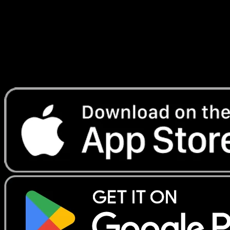
Lade Eyevo, um Karten sofort zu scannen und
Preise zu verfolgen.
Erhalte Live-Preise, Sammlungstools und schnelle Scans.
Öffne genau diese Karte in der App oder lade Eyevo jetzt
herunter.