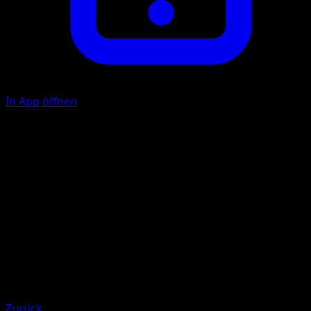
In App öffnen
Headbutt
M
20
Illustrator
Souichirou Gunjima
HP
50
Rückzug
Schwäche
Fire +20
Zurück