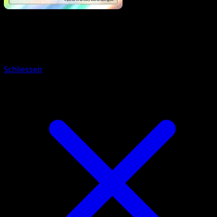
Pokemon
Basic
Alolan Diglett
Schliessen