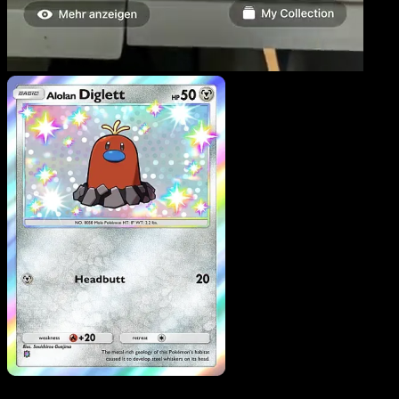
Alolan Diglett
·
Mega
Rising
#311