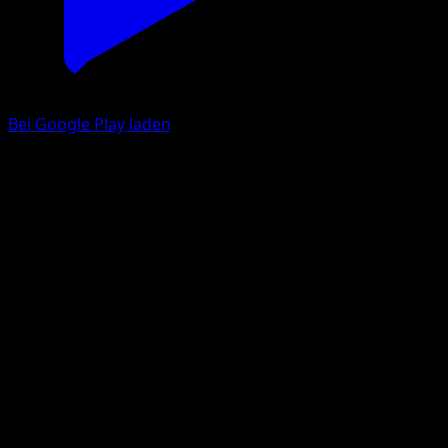
Bei Google Play laden
Alolan Diglett
Mega Rising
Pokémon TCG Pocket
#311
One Shiny
Souichirou Gunjima
Pokemon
Basic