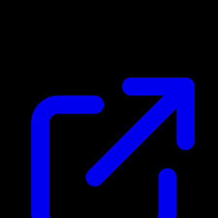
Marktpreis
N/A
Live