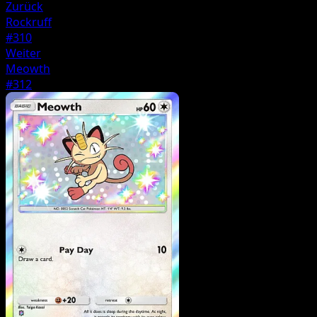
Zurück
Rockruff
#310
Weiter
Meowth
#312