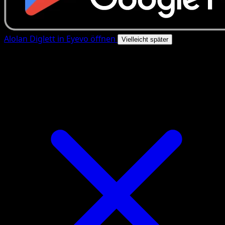
Alolan Diglett in Eyevo öffnen
Vielleicht später
4.8★
|
50k+ Downloads
|
Kostenlos
Alolan Diglett