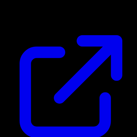
Marktpreis
N/A
Live