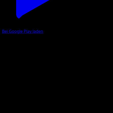
Bei Google Play laden
Zapplardin
Unschlagbare Gene
Pokémon‑Sammelkartenspiel‑Pocket
#107
Une Diamant
Asako Ito
Pokémon
Basis