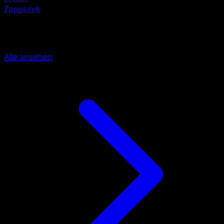
Zapplalek
Mehr aus Unschlagbare Gene
Alle ansehen