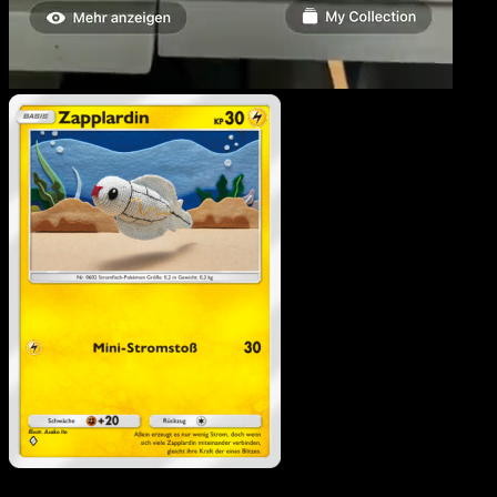
Zapplardin
·
Unschlagbare Gene
#107