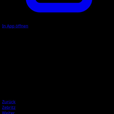
In App öffnen
Mini-Stromstoß
E
30
Illustrator
Asako Ito
HP
30
Rückzug
Schwäche
Kampf +20
Zurück
Zebritz
Weiter