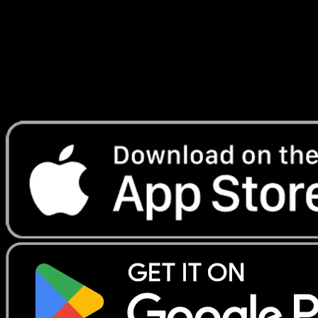
Lade Eyevo, um Karten sofort zu scannen und
Preise zu verfolgen.
Erhalte Live-Preise, Sammlungstools und schnelle Scans.
Öffne genau diese Karte in der App oder lade Eyevo jetzt
herunter.