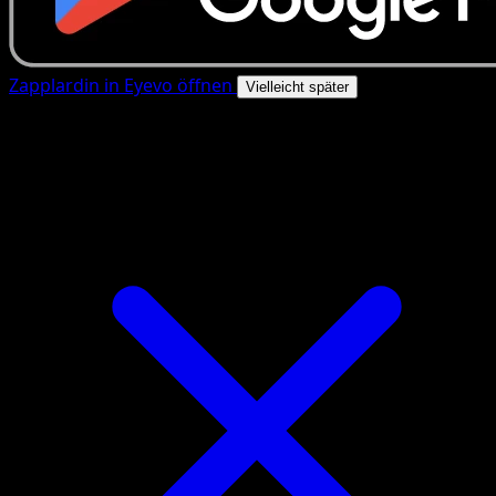
Zapplardin in Eyevo öffnen
Vielleicht später
4.8★
|
50k+ Downloads
|
Kostenlos
Zapplardin