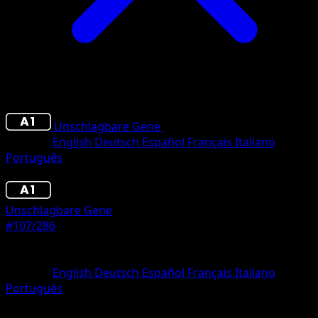
Unschlagbare Gene
•
#107/286
•
Une Diamant
Sprache
English
Deutsch
Español
Français
Italiano
Português
Pokémon
Basis
Unschlagbare Gene
#107/286
Seltenheit
Une Diamant
Sprache
English
Deutsch
Español
Français
Italiano
Português