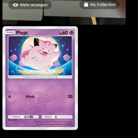
Piepi
·
Unschlagbare Gen
#113