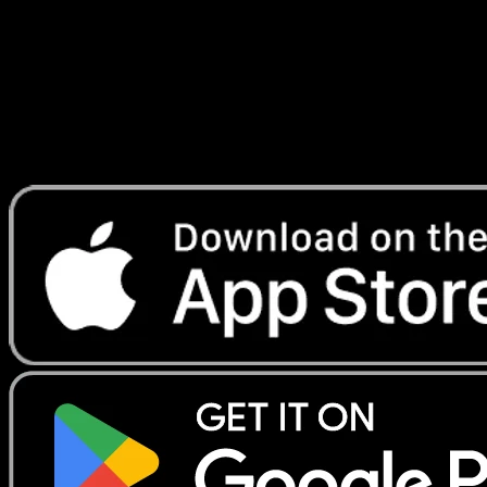
Lade Eyevo, um Karten sofort zu scannen und
Preise zu verfolgen.
Erhalte Live-Preise, Sammlungstools und schnelle Scans.
Öffne genau diese Karte in der App oder lade Eyevo jetzt
herunter.