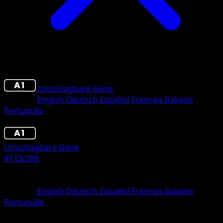
Unschlagbare Gene
•
#113/286
•
Une Diamant
Sprache
English
Deutsch
Español
Français
Italiano
Português
Pokémon
Basis
Unschlagbare Gene
#113/286
Seltenheit
Une Diamant
Sprache
English
Deutsch
Español
Français
Italiano
Português