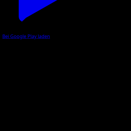
Bei Google Play laden
Piepi
Unschlagbare Gene
Pokémon‑Sammelkartenspiel‑Pocket
#113
Une Diamant
kirisAki
Pokémon
Basis