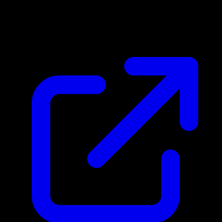
Marktpreis
N/A
Live