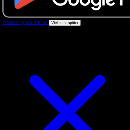
Piepi in Eyevo öffnen
Vielleicht später
4.8★
|
50k+ Downloads
|
Kostenlos
Piepi