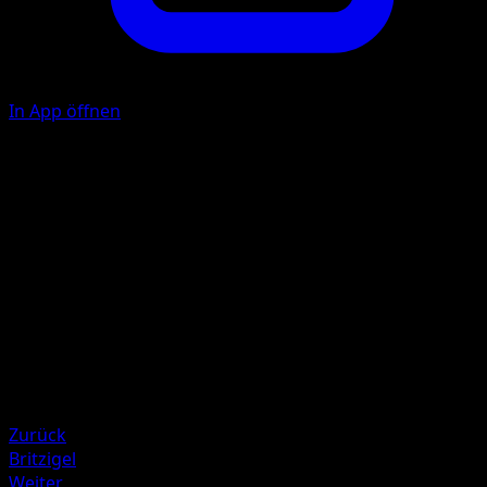
In App öffnen
Hieb
P
20
Illustrator
kirisAki
HP
60
Rückzug
Schwäche
Metall +20
Zurück
Britzigel
Weiter