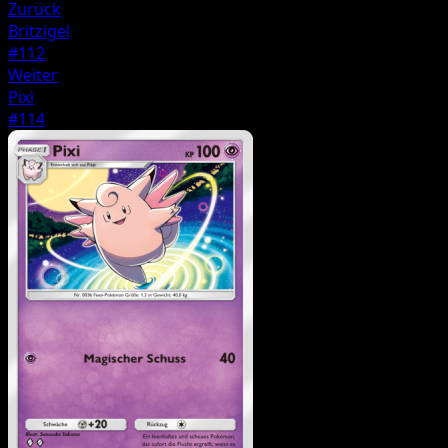
Zurück
Britzigel
#112
Weiter
Pixi
#114