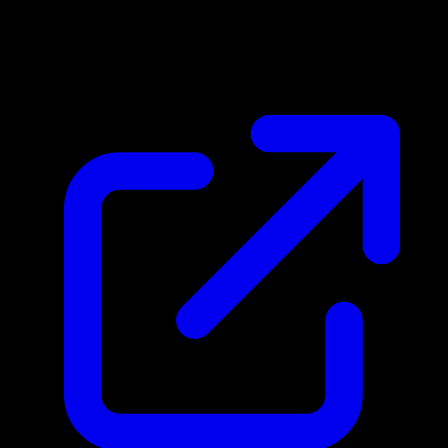
Marktpreis
N/A
Live