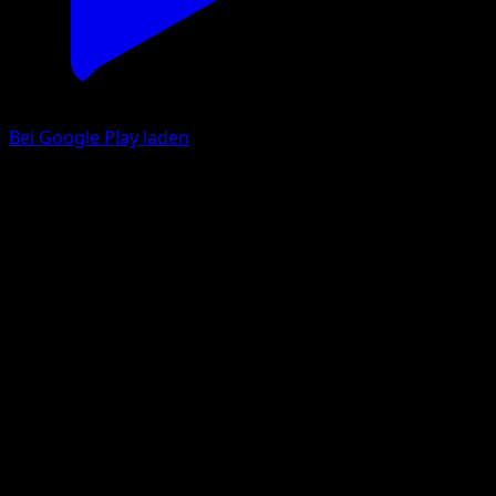
Bei Google Play laden
Lapras
Unschlagbare Gene
Pokémon‑Sammelkartenspiel‑Pocket
#234
Une Étoile
Haru Akasaka
Pokémon
Basis