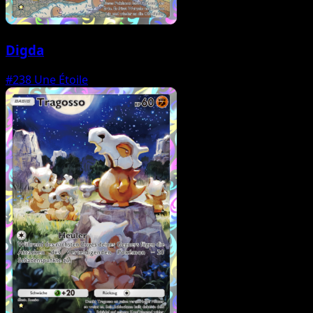
Digda
#238
Une Étoile