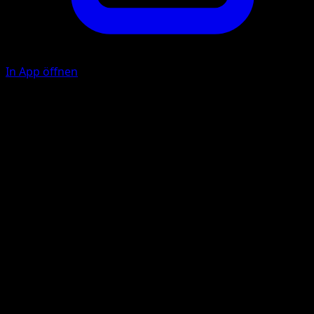
In App öffnen
Hydropumpe
W
20+
Wenn an dieses Pokémon mindestens 3 extra {W}-
Energien angelegt sind, fügt diese Attacke 70
Schadenspunkte mehr zu.
Illustrator
Haru Akasaka
HP
100
Rückzug
Schwäche