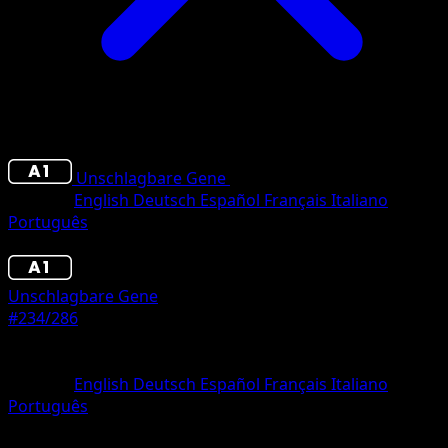
Unschlagbare Gene
•
#234/286
•
Une Étoile
Sprache
English
Deutsch
Español
Français
Italiano
Português
Pokémon
Basis
Unschlagbare Gene
#234/286
Seltenheit
Une Étoile
Sprache
English
Deutsch
Español
Français
Italiano
Português