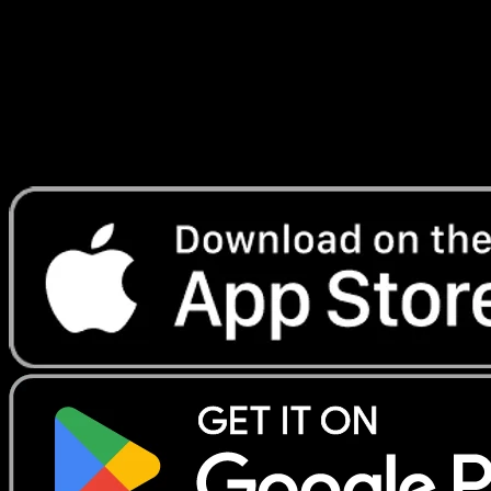
Lade Eyevo, um Karten sofort zu scannen und
Preise zu verfolgen.
Erhalte Live-Preise, Sammlungstools und schnelle Scans.
Öffne genau diese Karte in der App oder lade Eyevo jetzt
herunter.