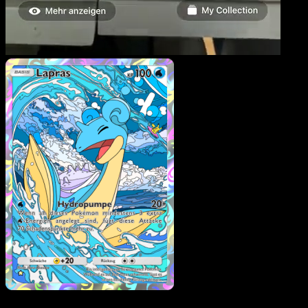
Lapras
·
Unschlagbare
Gene
#234