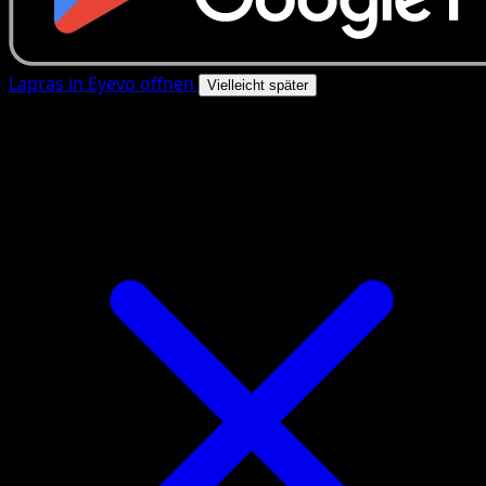
Lapras in Eyevo öffnen
Vielleicht später
4.8★
|
50k+ Downloads
|
Kostenlos
Lapras