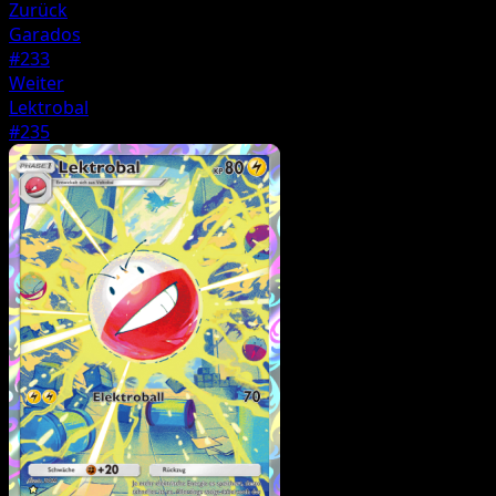
Zurück
Garados
#233
Weiter
Lektrobal
#235