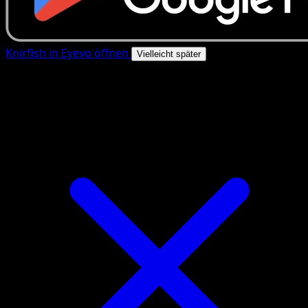
Knirfish in Eyevo öffnen
Vielleicht später
4.8★
|
50k+ Downloads
|
Kostenlos
Knirfish