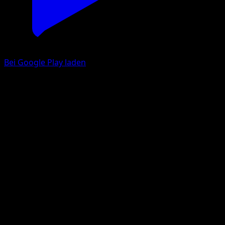
Bei Google Play laden
Knirfish
Unschlagbare Gene
Pokémon‑Sammelkartenspiel‑Pocket
#091
deux Diamant
Mizue
Pokémon
Basis