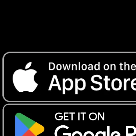
Lade Eyevo, um Karten sofort zu scannen und
Preise zu verfolgen.
Erhalte Live-Preise, Sammlungstools und schnelle Scans.
Öffne genau diese Karte in der App oder lade Eyevo jetzt
herunter.