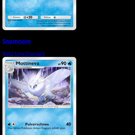
Snomnom
#092
Une Diamant