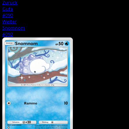
Zurück
Gufa
#090
Weiter
Snomnom
#092