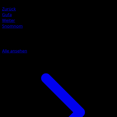
Elektro +20
Zurück
Gufa
Weiter
Snomnom
Mehr aus Unschlagbare Gene
Alle ansehen