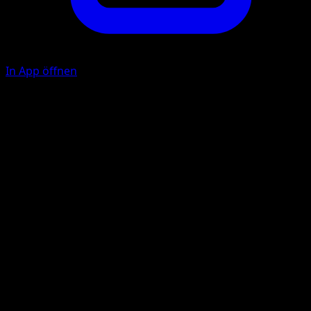
In App öffnen
Sekundärschlag
W
F
10+
Wenn dem Aktiven Pokémon deines Gegners bereits
Schaden zugefügt wurde, fügt diese Attacke 60
Schadenspunkte mehr zu.
Illustrator
Mizue
HP
90
Rückzug
Schwäche