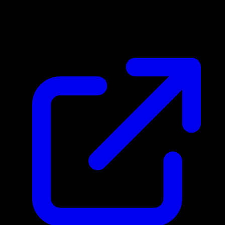
Marktpreis
N/A
Live