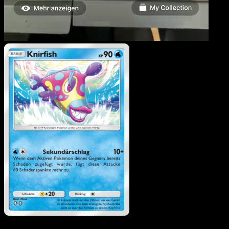
Knirfish
·
Unschlagbare
Gene
#091