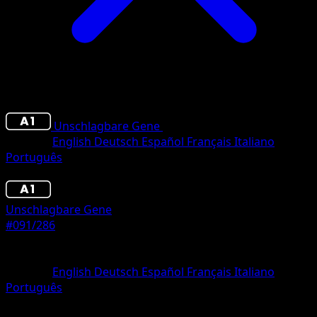
Unschlagbare Gene
•
#091/286
•
deux Diamant
Sprache
English
Deutsch
Español
Français
Italiano
Português
Pokémon
Basis
Unschlagbare Gene
#091/286
Seltenheit
deux Diamant
Sprache
English
Deutsch
Español
Français
Italiano
Português