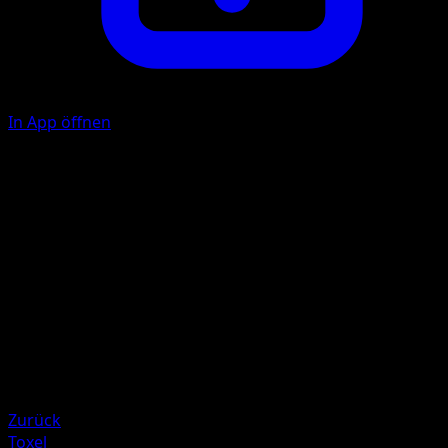
In App öffnen
Flop
C
10
Illustrator
Orca
HP
60
Rückzug
Schwäche
Darkness +20
Zurück
Toxel