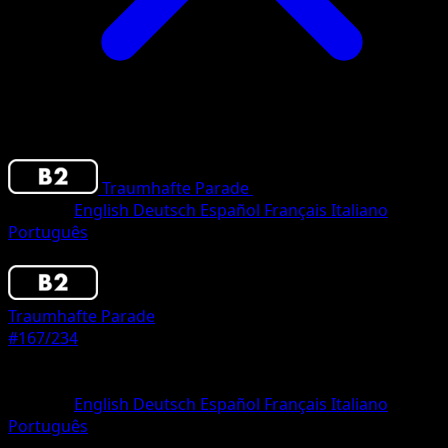
Traumhafte Parade
•
#167/234
•
One Star
Sprache
English
Deutsch
Español
Français
Italiano
Português
Pokemon
Basic
Traumhafte Parade
#167/234
Seltenheit
One Star
Sprache
English
Deutsch
Español
Français
Italiano
Português