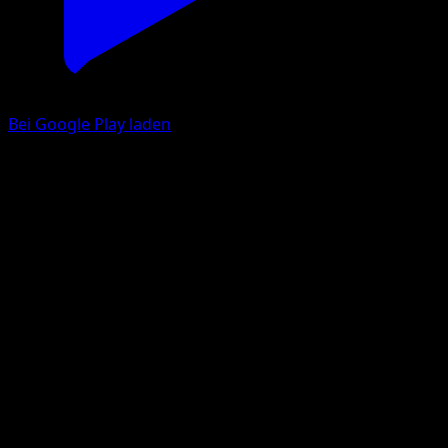
Bei Google Play laden
Galarian Ponyta
Traumhafte Parade
Pokémon‑Sammelkartenspiel‑Pocket
#167
One Star
Orca
Pokemon
Basic