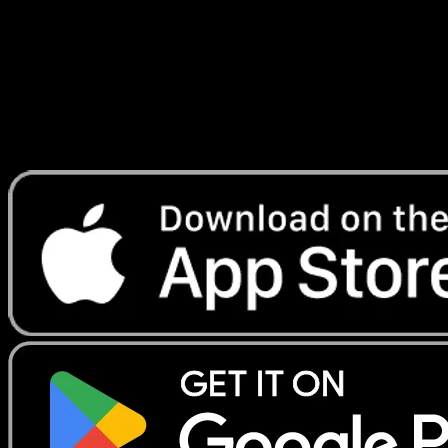
Lade Eyevo, um Karten sofort zu scannen und
Preise zu verfolgen.
Erhalte Live-Preise, Sammlungstools und schnelle Scans.
Öffne genau diese Karte in der App oder lade Eyevo jetzt
herunter.