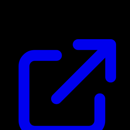
Marktpreis
N/A
Live