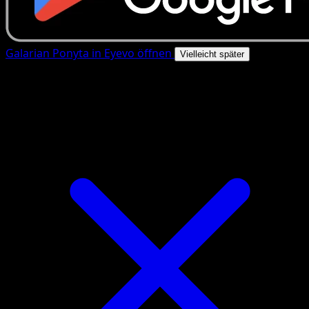
Galarian Ponyta in Eyevo öffnen
Vielleicht später
4.8★
|
50k+ Downloads
|
Kostenlos
Galarian Ponyta