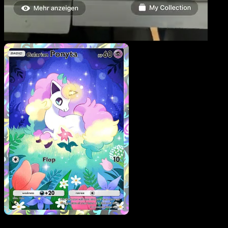
Galarian Ponyta
·
Traumhafte Parade
#167