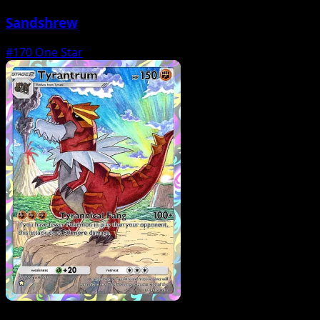
Sandshrew
#170
One Star