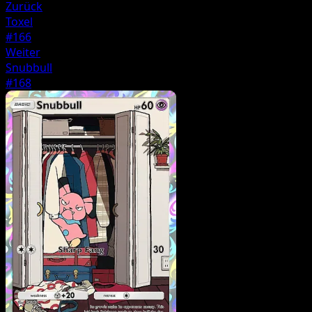
Zurück
Toxel
#166
Weiter
Snubbull
#168