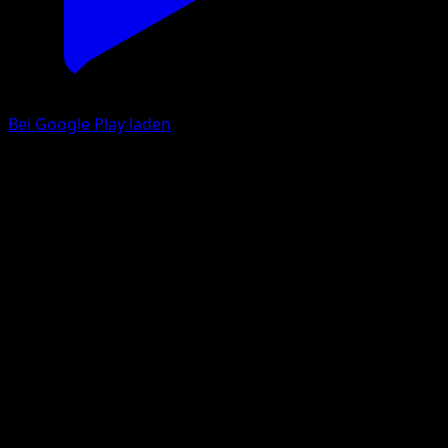
Bei Google Play laden
Barschuft
Aufstreben der Mächtigen
Schwarz & Weiß
#25
Ungewöhnlich
Akira Komayama
Pokémon
Basis