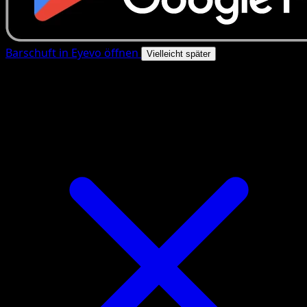
Barschuft in Eyevo öffnen
Vielleicht später
4.8★
|
50k+ Downloads
|
Kostenlos
Barschuft