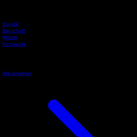
Rückzug
Schwäche
Elektro ×2
Zurück
Barschuft
Weiter
Piccolente
Mehr aus Aufstreben der Mächtigen
Alle ansehen