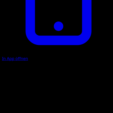
In App öffnen
F
10
W
F
Illustrator
Akira Komayama
HP
80