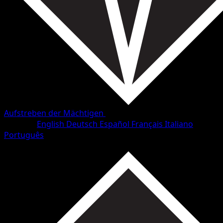
Aufstreben der Mächtigen
•
#25/98
•
Ungewöhnlich
Sprache
English
Deutsch
Español
Français
Italiano
Português
Pokémon
Basis