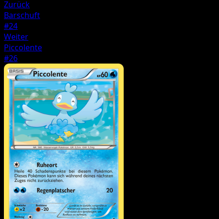
Zurück
Barschuft
#24
Weiter
Piccolente
#26