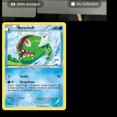
Barschuft
·
Aufstreben
der Mächtigen
#25