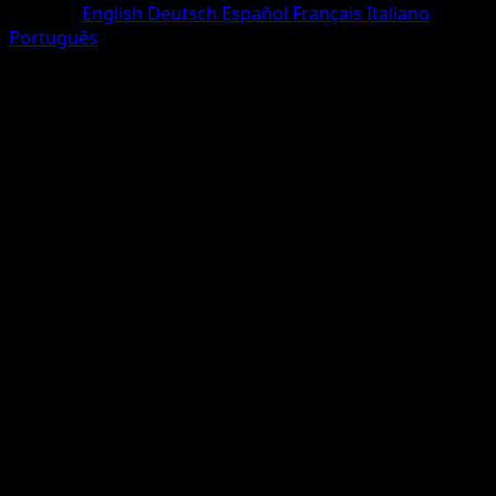
Sprache
English
Deutsch
Español
Français
Italiano
Português