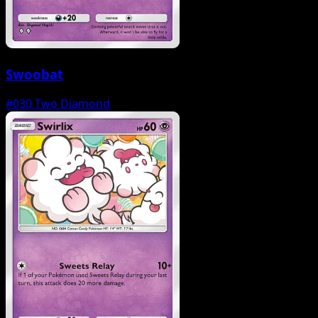
Swoobat
#030
Two Diamond