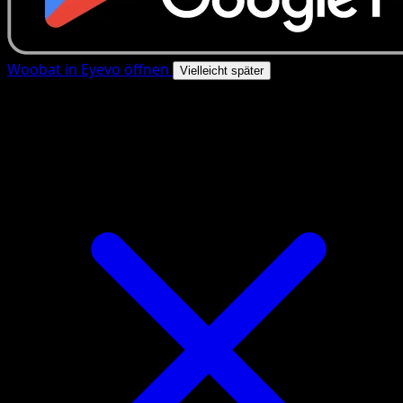
Woobat in Eyevo öffnen
Vielleicht später
4.8★
|
50k+ Downloads
|
Kostenlos
Woobat