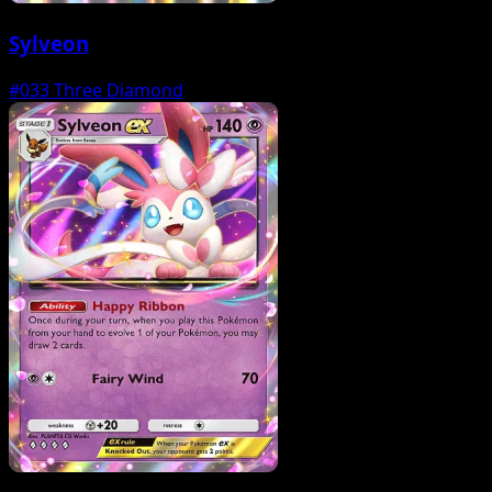
Sylveon
#033
Three Diamond