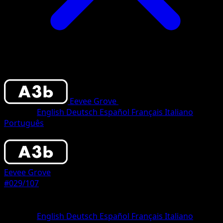
Eevee Grove
•
#029/107
•
One Diamond
Sprache
English
Deutsch
Español
Français
Italiano
Português
Pokemon
Basic
Eevee Grove
#029/107
Seltenheit
One Diamond
Sprache
English
Deutsch
Español
Français
Italiano