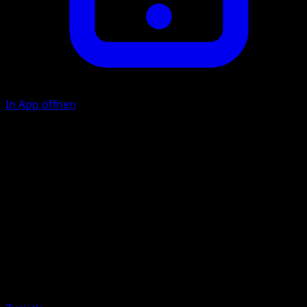
In App öffnen
Gust
P
20
Illustrator
match
HP
60
Rückzug
Schwäche
Darkness +20