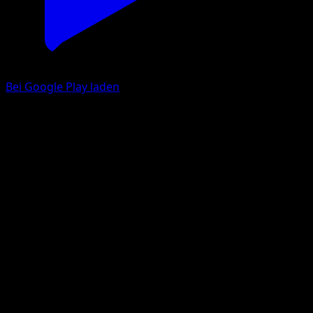
Bei Google Play laden
Woobat
Eevee Grove
Pokémon TCG Pocket
#029
One Diamond
match
Pokemon
Basic