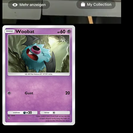
Woobat
·
Eevee Grove
#029