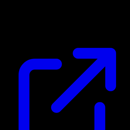
Marktpreis
N/A
Live