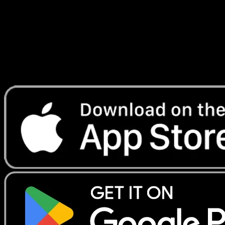
Lade Eyevo, um Karten sofort zu scannen und
Preise zu verfolgen.
Erhalte Live-Preise, Sammlungstools und schnelle Scans.
Öffne genau diese Karte in der App oder lade Eyevo jetzt
herunter.