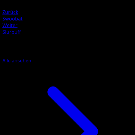
Metal +20
Zurück
Swoobat
Weiter
Slurpuff
Mehr aus Eevee Grove
Alle ansehen