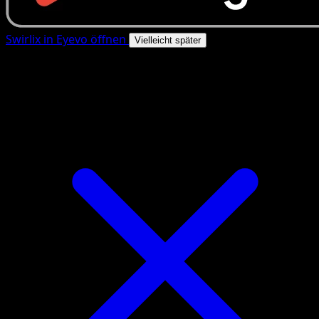
Swirlix in Eyevo öffnen
Vielleicht später
4.8★
|
50k+ Downloads
|
Kostenlos
Swirlix