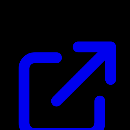
Marktpreis
N/A
Live