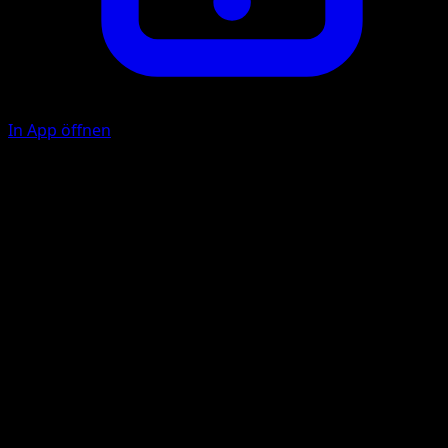
In App öffnen
Sweets Relay
C
10
If 1 of your Pokémon used Sweets Relay during your last
turn, this attack does 20 more damage.
Illustrator
MAHOU
HP
60
Rückzug
Schwäche