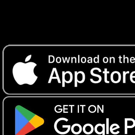
Lade Eyevo, um Karten sofort zu scannen und
Preise zu verfolgen.
Erhalte Live-Preise, Sammlungstools und schnelle Scans.
Öffne genau diese Karte in der App oder lade Eyevo jetzt
herunter.