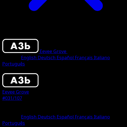
Eevee Grove
•
#031/107
•
One Diamond
Sprache
English
Deutsch
Español
Français
Italiano
Português
Pokemon
Basic
Eevee Grove
#031/107
Seltenheit
One Diamond
Sprache
English
Deutsch
Español
Français
Italiano
Português