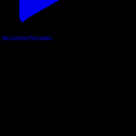
Bei Google Play laden
Swirlix
Eevee Grove
Pokémon TCG Pocket
#031
One Diamond
MAHOU
Pokemon
Basic