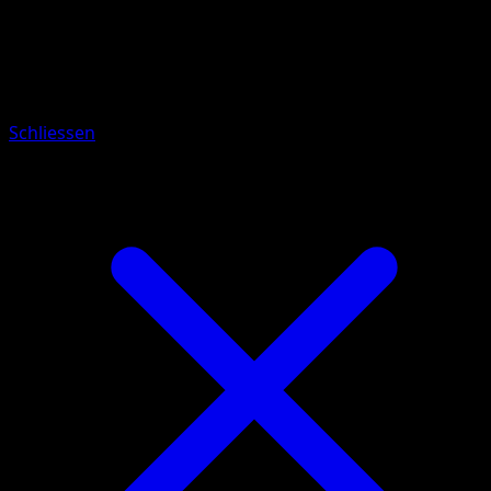
Pokemon
Basic
Swirlix
Schliessen