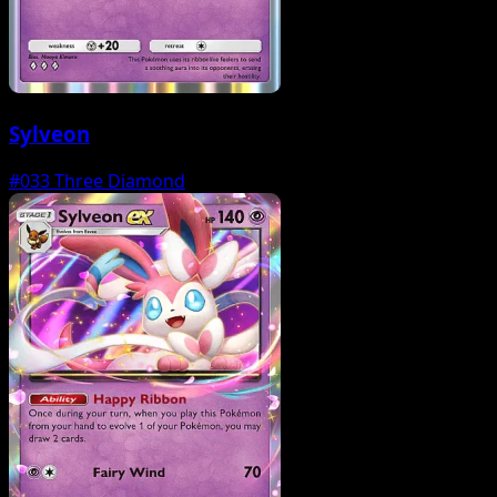
Sylveon
#033
Three Diamond