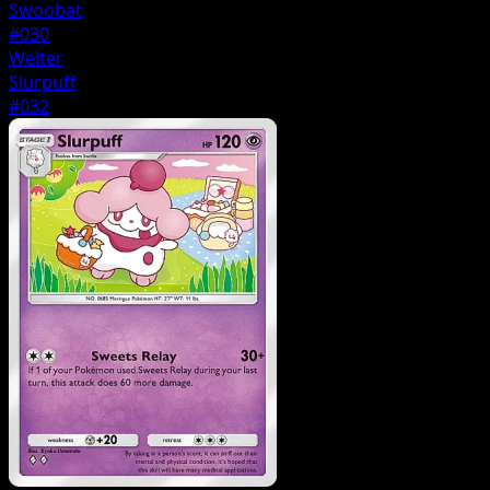
Swoobat
#030
Weiter
Slurpuff
#032