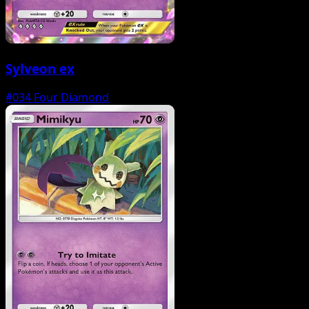
Sylveon ex
#034
Four Diamond