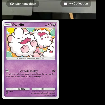
Swirlix
·
Eevee Grove
#03