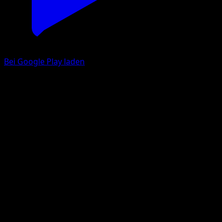
Bei Google Play laden
Letarking
EX Deoxys
EX
#15
Selten
Mitsuhiro Arita
Pokémon
Rang 2