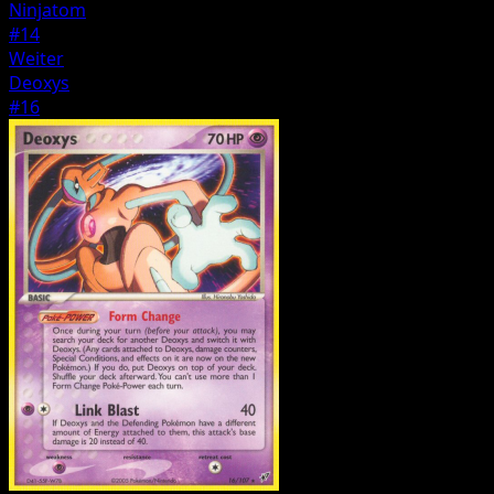
Ninjatom
#14
Weiter
Deoxys
#16