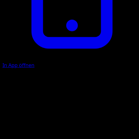
In App öffnen
Ability
Lazy Aura
Amnesia
F
F
20
Choose 1 of the Defending Pokémon's attacks. That
Pokémon can't use that attack during your opponent's