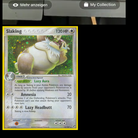
Letarking
·
EX Deoxys
#1