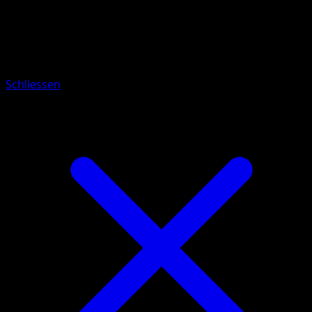
Pokémon
Rang 2
Letarking
Schliessen