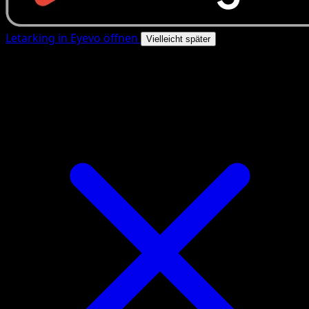
Letarking in Eyevo öffnen
Vielleicht später
4.8★
|
50k+ Downloads
|
Kostenlos
Letarking