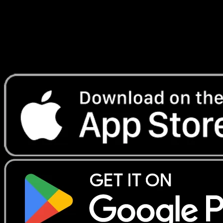
Lade Eyevo, um Karten sofort zu scannen und
Preise zu verfolgen.
Erhalte Live-Preise, Sammlungstools und schnelle Scans.
Öffne genau diese Karte in der App oder lade Eyevo jetzt
herunter.