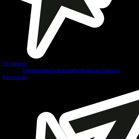
EX Deoxys
•
#15/108
•
Selten
Sprache
English
Deutsch
Español
Français
Italiano
Português
Pokémon
Rang 2