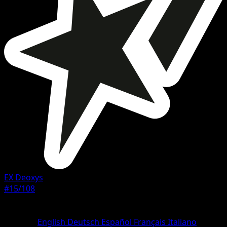
EX Deoxys
#15/108
Seltenheit
Selten
Sprache
English
Deutsch
Español
Français
Italiano