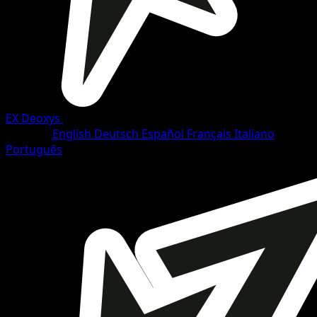
EX Deoxys
•
#96/108
•
Selten
Sprache
English
Deutsch
Español
Français
Italiano
Português
Pokémon