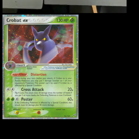
Iksbat ex
·
EX Deoxys
#96
Lade Eyevo, um Karten sofort zu scannen und
Preise zu verfolgen.