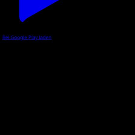
Bei Google Play laden
Iksbat ex
EX Deoxys
EX
#96
Selten
Ryo Ueda
Pokémon
Grass