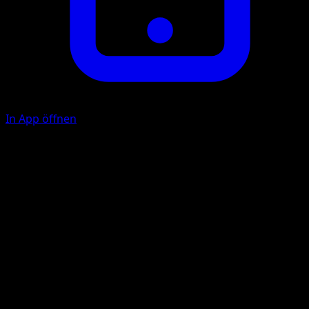
In App öffnen
Ability
Distortion
Cross Attack
F
F
20x
Flip 4 coins. This attack does 20 damage times the numbe
of heads. If you get 2 or more heads, the Defending
Pokémon is now Confused.