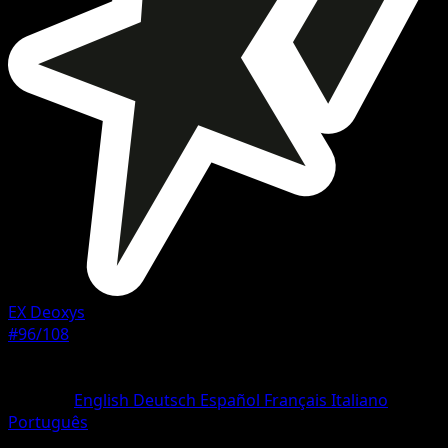
EX Deoxys
#96/108
Seltenheit
Selten
Sprache
English
Deutsch
Español
Français
Italiano
Português