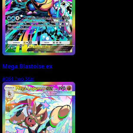
Mega Blastoise ex
#084
Two Star