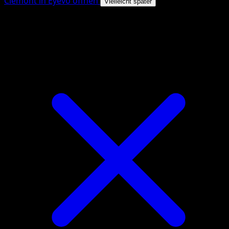
Clemont in Eyevo öffnen
Vielleicht später
4.8★
|
50k+ Downloads
|
Kostenlos
Clemont