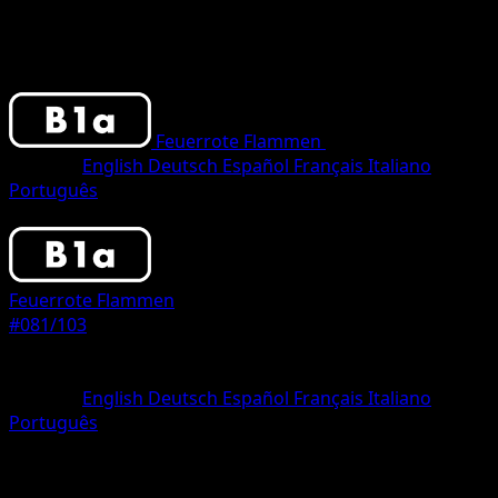
Feuerrote Flammen
•
#081/103
•
Two Sta
Sprache
English
Deutsch
Español
Français
Italiano
Português
Trainer
Feuerrote Flammen
#081/103
Seltenheit
Two Star
Sprache
English
Deutsch
Español
Français
Italiano
Português