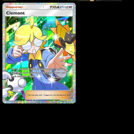
Clemont
·
Feuerrote
Flammen
#081
Lade Eyevo, um Karten sofort zu scannen und
Preise zu verfolgen.