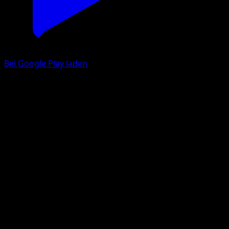
Bei Google Play laden
Clemont
Feuerrote Flammen
Pokémon‑Sammelkartenspiel‑Pocket
#081
Two Star
Teeziro
Trainer
Eyevo App holen