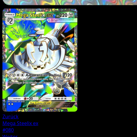
Zurück
Mega Steelix ex
#080
Weiter