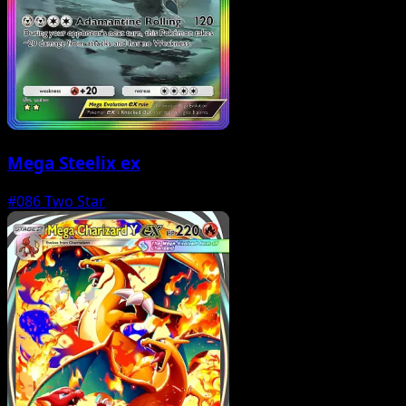
Mega Steelix ex
#086
Two Star