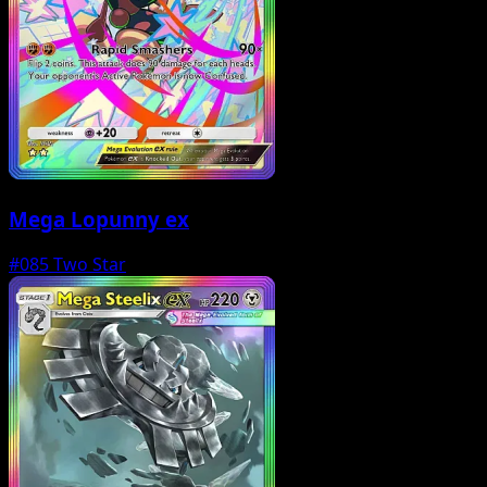
Mega Lopunny ex
#085
Two Star