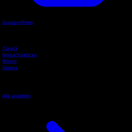
In App öffnen
Illustrator
Teeziro
Rückzug
Zurück
Mega Steelix ex
Weiter
Serena
Mehr aus Feuerrote Flammen
Alle ansehen