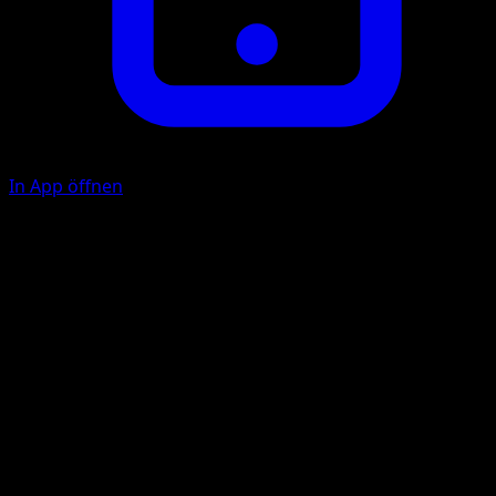
In App öffnen
Stärke
K
F
40
Illustrator
Naoki Saito
HP
90
Rückzug
Schwäche
Psycho +20