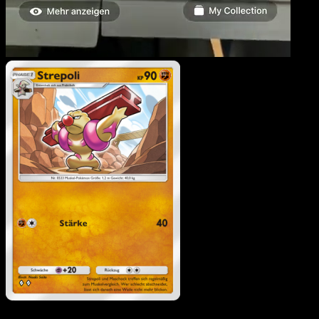
Strepoli
·
Hüter des
Firmaments
#095