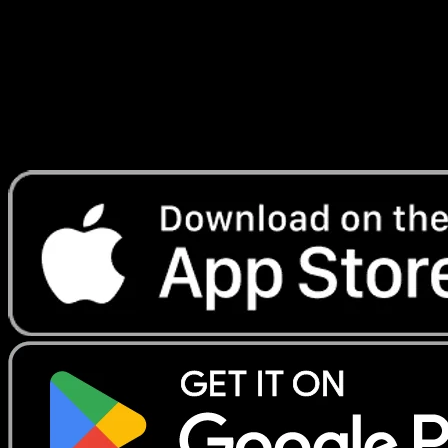
Lade Eyevo, um Karten sofort zu scannen und
Preise zu verfolgen.
Erhalte Live-Preise, Sammlungstools und schnelle Scans.
Öffne genau diese Karte in der App oder lade Eyevo jetzt
herunter.