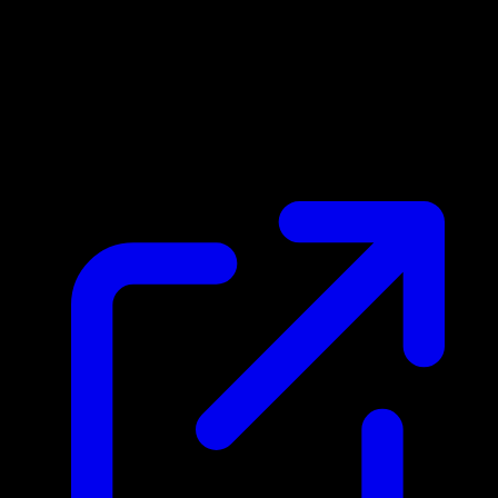
Marktpreis
N/A
Live