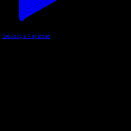
Bei Google Play laden
Strepoli
Hüter des Firmaments
Pokémon‑Sammelkartenspiel‑Pocket
#095
deux Diamant
Naoki Saito
Pokémon
Rang 1