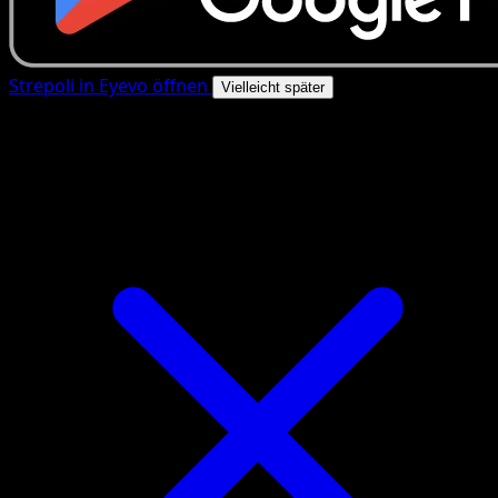
Strepoli in Eyevo öffnen
Vielleicht später
4.8★
|
50k+ Downloads
|
Kostenlos
Strepoli