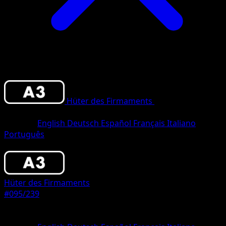
Hüter des Firmaments
•
#095/239
•
deux
Diamant
Sprache
English
Deutsch
Español
Français
Italiano
Português
Pokémon
Rang 1
Hüter des Firmaments
#095/239
Seltenheit
deux Diamant