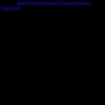
Sprache
English
Deutsch
Español
Français
Italiano
Português