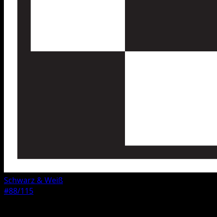
Schwarz & Weiß
#88/115
Seltenheit
Häufig