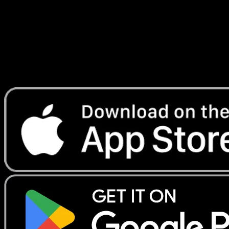
Lade Eyevo, um Karten sofort zu scannen und
Preise zu verfolgen.
Erhalte Live-Preise, Sammlungstools und schnelle Scans.
Öffne genau diese Karte in der App oder lade Eyevo jetzt
herunter.