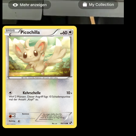
Picochilla
·
Schwarz &
Weiß
#88