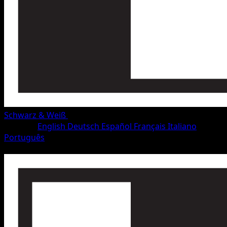
Schwarz & Weiß
•
#88/115
•
Häufig
Sprache
English
Deutsch
Español
Français
Italiano
Português
Pokémon
Basis