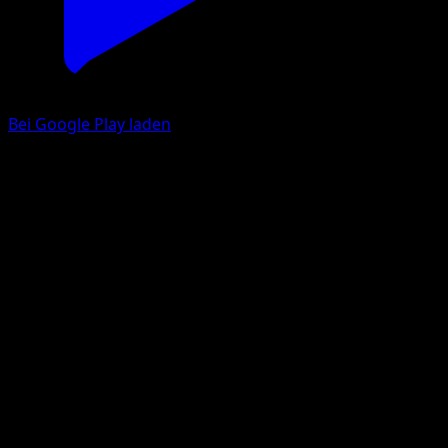
Bei Google Play laden
Picochilla
Schwarz & Weiß
Schwarz & Weiß
#88
Häufig
sui
Pokémon
Basis