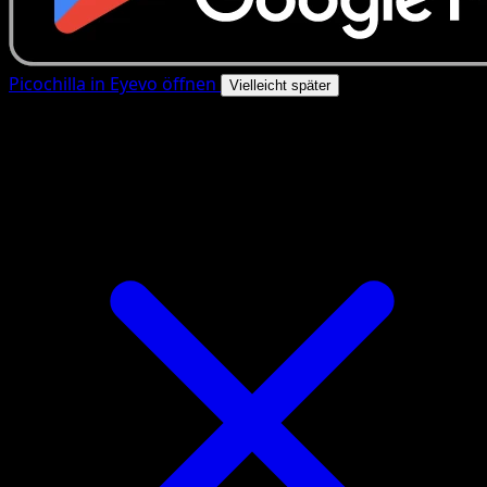
Picochilla in Eyevo öffnen
Vielleicht später
4.8★
|
50k+ Downloads
|
Kostenlos
Picochilla