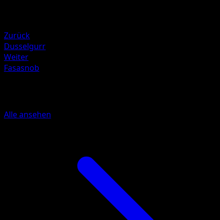
HP
80
Rückzug
Zurück
Dusselgurr
Weiter
Fasasnob
Mehr aus Schwarze Blitze
Alle ansehen