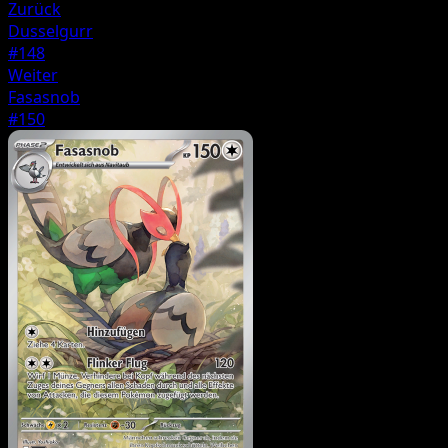
Zurück
Dusselgurr
#148
Weiter
Fasasnob
#150