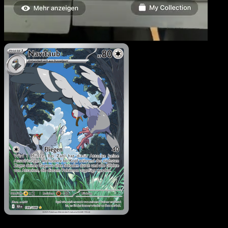
Navitaub
·
Schwarze Blitz
#149