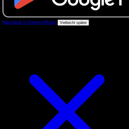
Navitaub in Eyevo öffnen
Vielleicht später
4.8★
|
50k+ Downloads
|
Kostenlos
Navitaub