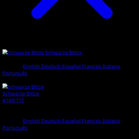
Schwarze Blitze
•
#149/172
•
Selten,
Illustration
Sprache
English
Deutsch
Español
Français
Italiano
Português
Pokémon
Rang 1
Schwarze Blitze
#149/172
Seltenheit
Selten, Illustration
Sprache
English
Deutsch
Español
Français
Italiano
Português