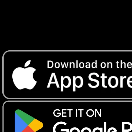
Lade Eyevo, um Karten sofort zu scannen und
Preise zu verfolgen.
Erhalte Live-Preise, Sammlungstools und schnelle Scans.
Öffne genau diese Karte in der App oder lade Eyevo jetzt
herunter.