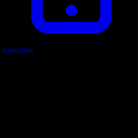
In App öffnen
Fliegen
F
40
Wirf 1 Münze. Bei Zahl hat diese Attacke keine
Auswirkungen. Verhindere bei Kopf während des nächste
Zuges deines Gegners allen Schaden durch und alle Effek
von Attacken, die diesem Pokémon zugefügt werden.
Illustrator
cochi8i