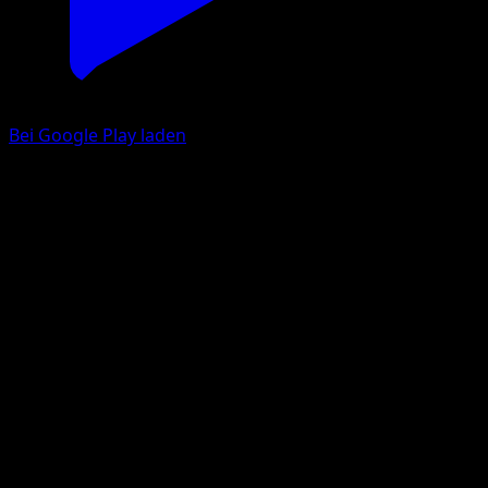
Bei Google Play laden
Navitaub
Schwarze Blitze
Karmesin & Purpur
#149
Selten, Illustration
cochi8i
Pokémon
Rang 1