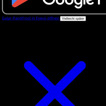
Galar-Pantifrost in Eyevo öffnen
Vielleicht später
4.8★
|
50k+ Downloads
|
Kostenlos
Galar-Pantifrost