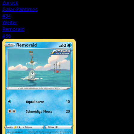
Zurück
Galar-Pantimos
#34
Weiter
Remoraid
#36