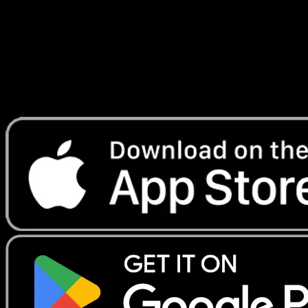
Lade Eyevo, um Karten sofort zu scannen und
Preise zu verfolgen.
Erhalte Live-Preise, Sammlungstools und schnelle Scans.
Öffne genau diese Karte in der App oder lade Eyevo jetzt
herunter.