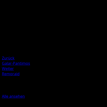
W
F
F
80
Illustrator
HYOGONOSUKE
HP
110
Rückzug
Schwäche
Metall ×2
Zurück
Galar-Pantimos
Weiter
Remoraid
Mehr aus Kampfstile
Alle ansehen