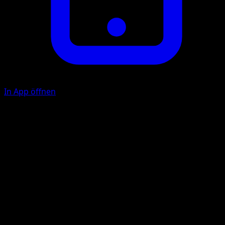
In App öffnen
Ball-Jongleur
F
F
10+
Lege beliebig viele Itemkarten, bei denen das Wort "Ball"
zum Namen gehört, aus deiner Hand auf deinen
Ablagestapel. Diese Attacke fügt für jede auf diese Weise
abgelegte Karte 40 Schadenspunkte mehr zu.
Frostschlag