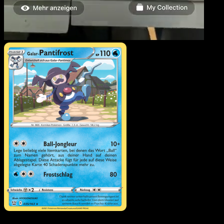
Galar-Pantifrost
·
Kampfstile
#35