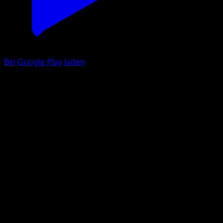
Bei Google Play laden
Galar-Pantifrost
Kampfstile
Schwert & Schild
#35
Selten
HYOGONOSUKE
Pokémon
Rang 1