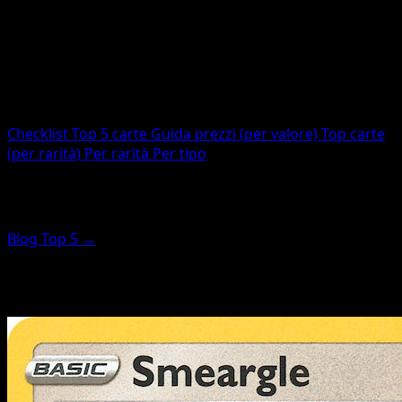
Carte totali
15
Stampate
15
Codice
MCD22
Checklist
Top 5 carte
Guida prezzi (per valore)
Top carte
(per rarità)
Per rarità
Per tipo
Top carte (rarità in evidenza)
Blog Top 5 →
Queste carte sono ordinate per punteggio di rarità (non
per prezzo). Per le più preziose, usa la guida prezzi.