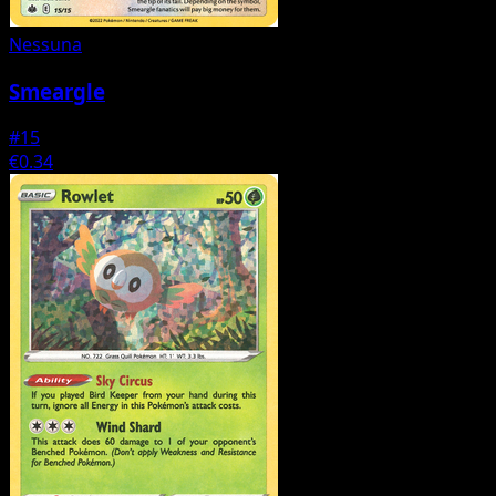
Nessuna
Smeargle
#15
€0.34