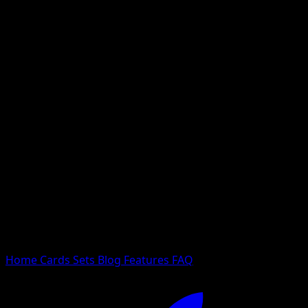
Nessun risultato
Prova con nomi Pokemon, nomi dei set o tipi di carta.
Lingua
Home
Cards
Sets
Blog
Features
FAQ