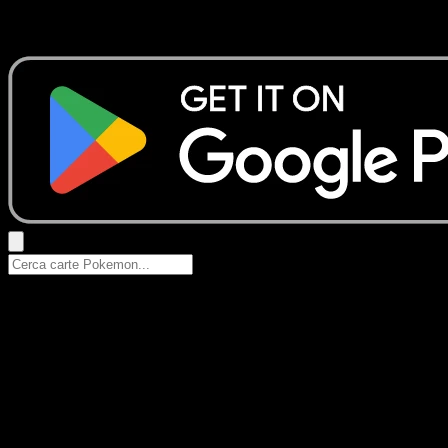
Prova con nomi Pokemon, nomi dei set o tipi di carta.