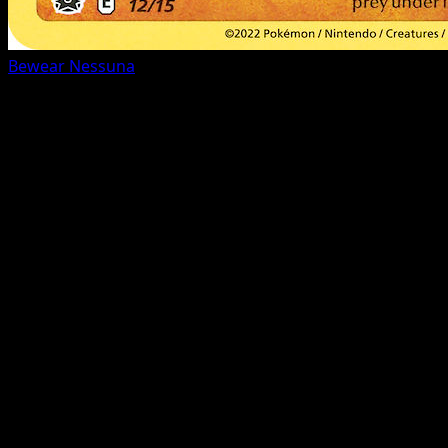
Bewear
Nessuna
Tutte le carte (15)
FAQ del set
Quante carte ci sono in McDonald's Collection 2022?
McDonald's Collection 2022 contiene 15 carte, con 15
carte stampate ufficialmente.
Dove posso trovare le carte McDonald's Collection
2022 più preziose?
Usa la guida prezzi o la pagina Top 5
per vedere i prezzi di mercato più alti di questo set.
Posso sfogliare le carte McDonald's Collection 2022
per rarità o tipo?
Sì - usa i link rapidi qui sopra per
filtrare per rarità o tipo.