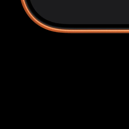
Black Label e fascia oro coperti
BGS 10 (Black Label e Pristine), 9.5 Gem Mint, 9 Mint e i
mezzi grade hanno ciascuno il proprio prezzo live.
Niente più indovinare il premium del Black Label.
Vendite reali
I prezzi BGS arrivano da vendite reali su eBay — quello
che gli acquirenti hanno pagato davvero, non le richieste
dei venditori.
Affiancato al raw