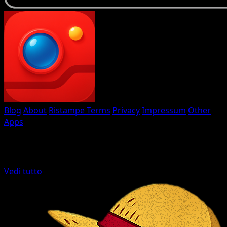
Eyevo TCG Scanner
Blog
About
Ristampe
Terms
Privacy
Impressum
Other
Apps
Creato con
♥
da Eyevo
Altre app di carte
Vedi tutto