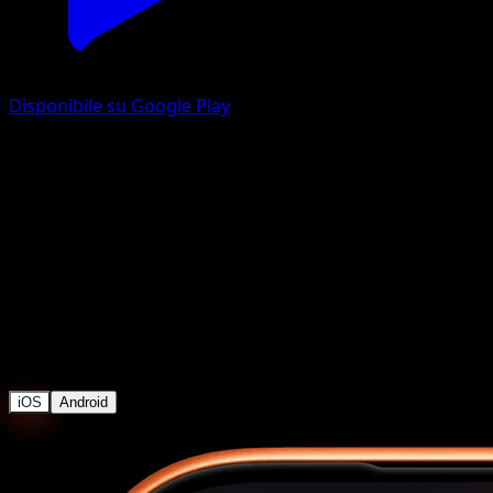
Disponibile su Google Play
Trova il valore della tua
carta Pokemon BGS
BGS 10, 9.5, 9 e ogni mezzo grade — prezzi di vendita
reali da eBay, accanto al prezzo raw.
Prezzi BGS Pokemon
iOS
Android