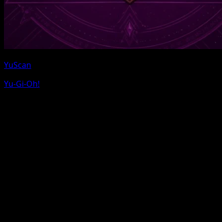
YuScan
Yu-Gi-Oh!
Pokemon e i nomi dei personaggi Pokemon sono marchi
di Nintendo. Eyevo non e affiliata a Nintendo, The
Pokemon Company o Game Freak.
Usiamo link affiliati per eBay e TCGPlayer senza costi
aggiuntivi per te.