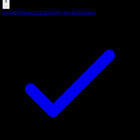
it
English
Deutsch
Español
Français
Italiano