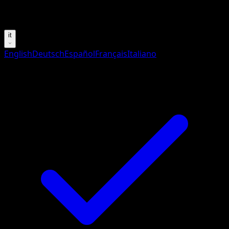
Prova con nomi Pokemon, nomi dei set o tipi di carta.
it
English
Deutsch
Español
Français
Italiano