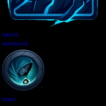
Haki TCG
One Piece TCG
Scrytics