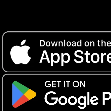
Vedi il prezzo raw accanto ai grade BGS sullo stesso
schermo. Decidi subito se gradare con BGS conviene per
quella carta.
Porta Eyevo sul tuo telefono