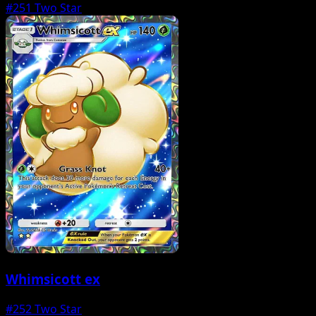
#251
Two Star
Whimsicott ex
#252
Two Star