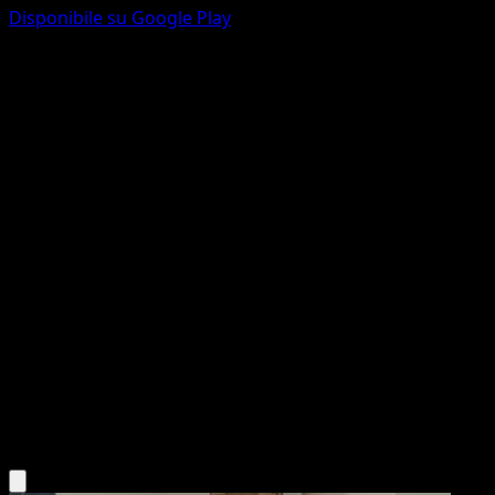
Disponibile su Google Play
Goomy
Mega Rising
Pokémon TCG Pocket
#247
One Star
Kariya
Pokemon
Basic
Dragon
Scarica l'app Eyevo