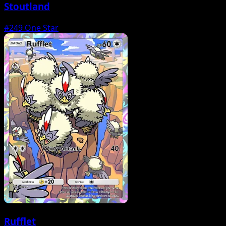
Stoutland
#249
One Star
Rufflet