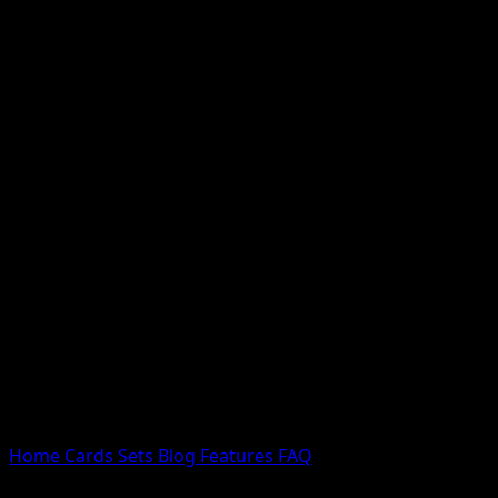
Nessun risultato
Prova con nomi Pokemon, nomi dei set o tipi di carta.
Lingua
Home
Cards
Sets
Blog
Features
FAQ