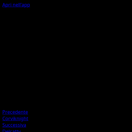
Apri nell'app
Ability
Sticky Membrane
Ram
W
P
30
Artista
Kariya
HP
40
Ritirata
Debolezza
Colorless +20
Precedente
Corviknight
Successiva
Delcatty