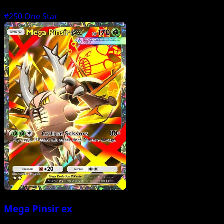
#250
One Star
Mega Pinsir ex