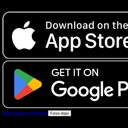
rapide. Apri questa carta nell'app o scarica ora.
Apri Goomy in Eyevo
Forse dopo
4.8★
|
50k+ download
|
Gratis