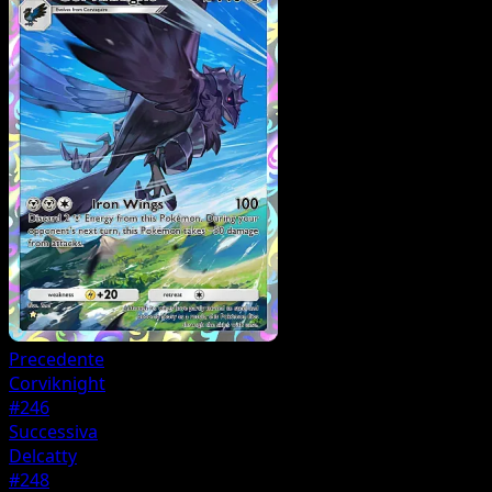
Precedente
Corviknight
#246
Successiva
Delcatty
#248