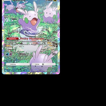
Goomy
·
Mega Rising
#247
Scarica Eyevo per scansionare carte all'istante 
seguire i prezzi.
Ottieni prezzi live, strumenti per la collezione e scansioni