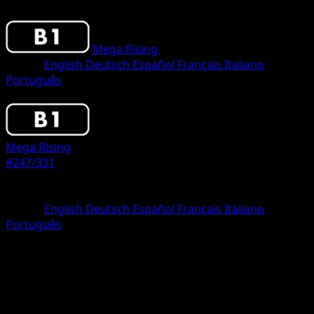
Mega Rising
•
#247/331
•
One Star
Lingua
English
Deutsch
Español
Français
Italiano
Português
Pokemon
Basic
Mega Rising
#247/331
Rarità
One Star
Lingua
English
Deutsch
Español
Français
Italiano
Português