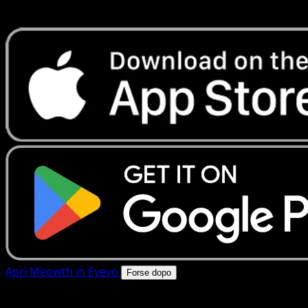
rapide. Apri questa carta nell'app o scarica ora.
Apri Meowth in Eyevo
Forse dopo
4.8★
|
50k+ download
|
Gratis