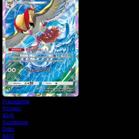
Precedente
Pidgeot
#245
Successiva
Ditto
#247