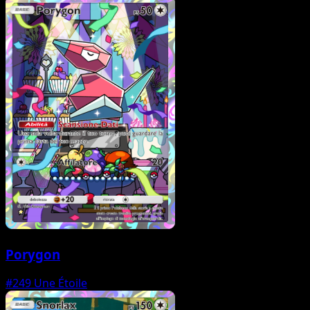
Porygon
#249
Une Étoile