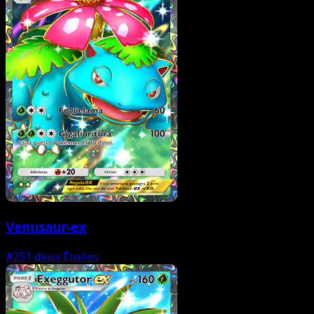
Venusaur-ex
#251
deux Étoiles