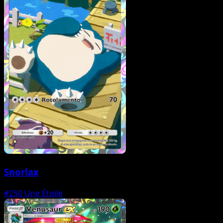
Snorlax
#250
Une Étoile