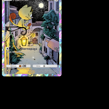
Meowth
·
Geni Supremi
#246
Scarica Eyevo per scansionare carte all'istante 
seguire i prezzi.
Ottieni prezzi live, strumenti per la collezione e scansioni