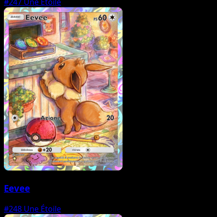
#247
Une Étoile
Eevee
#248
Une Étoile