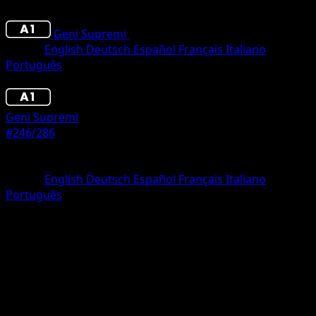
Geni Supremi
•
#246/286
•
Une Étoile
Lingua
English
Deutsch
Español
Français
Italiano
Português
Pokémon
Base
Geni Supremi
#246/286
Rarità
Une Étoile
Lingua
English
Deutsch
Español
Français
Italiano
Português