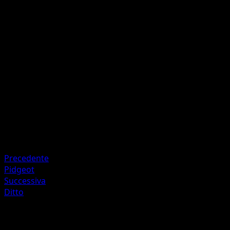
Giornopaga
I
10
Pesca una carta.
Artista
Mina Nakai
HP
60
Ritirata
Debolezza
Lotta +20
Precedente
Pidgeot
Successiva
Ditto
Altro da Geni Supremi