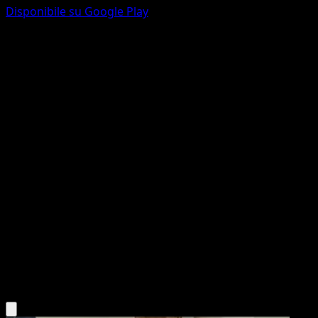
Disponibile su Google Play
Meowth
Geni Supremi
Gioco di Carte Collezionabili Pokémon Pocket
#246
Une Étoile
Mina Nakai
Pokémon
Base
Colorless
Scarica l'app Eyevo