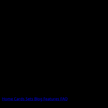
Nessun risultato
Prova con nomi Pokemon, nomi dei set o tipi di carta.
Lingua
Home
Cards
Sets
Blog
Features
FAQ