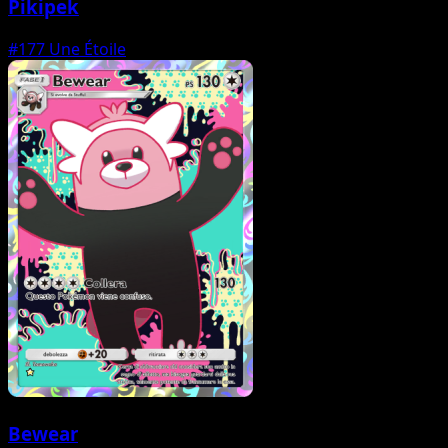
Pikipek
#177
Une Étoile
Bewear