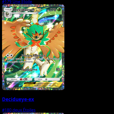
#179
Une Étoile
Decidueye-ex
#180
deux Étoiles