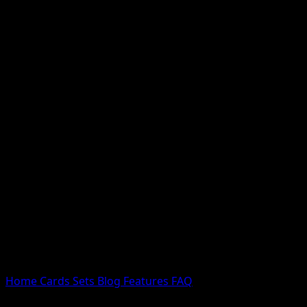
Nessun risultato
Prova con nomi Pokemon, nomi dei set o tipi di carta.
Lingua
Home
Cards
Sets
Blog
Features
FAQ