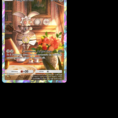
Magearna
·
Guardiani
Astrali
#175
Scarica Eyevo per scansionare carte all'istante 
seguire i prezzi.
Ottieni prezzi live, strumenti per la collezione e scansioni