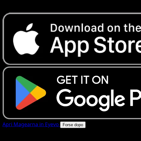
rapide. Apri questa carta nell'app o scarica ora.
Apri Magearna in Eyevo
Forse dopo
4.8★
|
50k+ download
|
Gratis