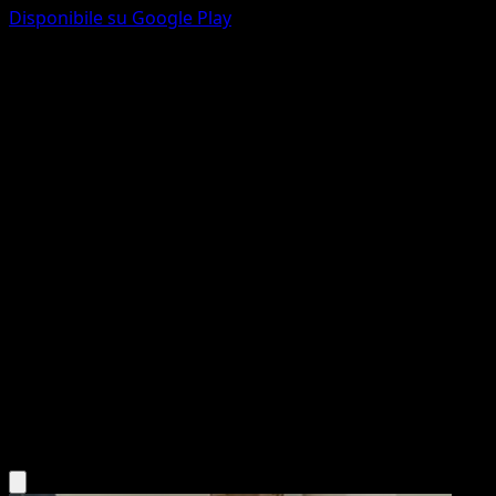
Disponibile su Google Play
Magearna
Guardiani Astrali
Gioco di Carte Collezionabili Pokémon Pocket
#175
Une Étoile
Kuroimori
Pokémon
Base
Metal
Scarica l'app Eyevo