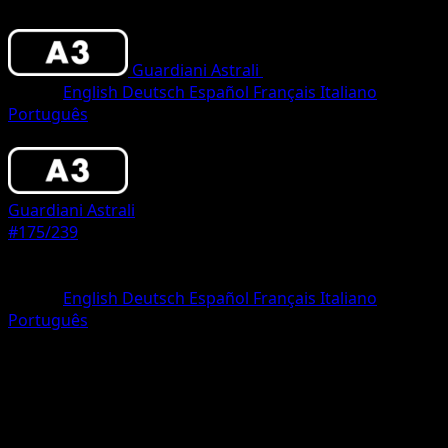
Guardiani Astrali
•
#175/239
•
Une Étoile
Lingua
English
Deutsch
Español
Français
Italiano
Português
Pokémon
Base
Guardiani Astrali
#175/239
Rarità
Une Étoile
Lingua
English
Deutsch
Español
Français
Italiano
Português