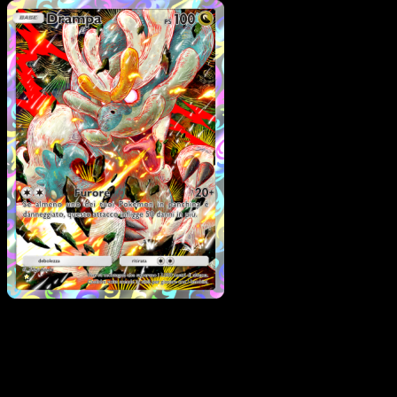
Pokémon
Base
Magearna