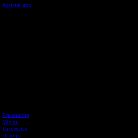
Apri nell'app
Cannone Argenteo
M
M
40+
Se il Pokémon attivo del tuo avversario ha un'abilità,
questo attacco infligge 40 danni in più.
Artista
Kuroimori
HP
90
Ritirata
Debolezza
Fuoco +20
Precedente
Minior
Successiva
Drampa