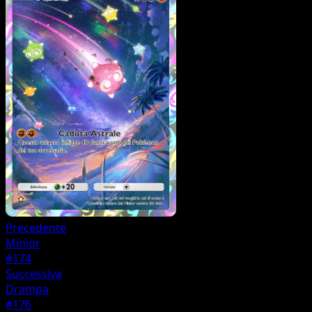
Precedente
Minior
#174
Successiva
Drampa
#176