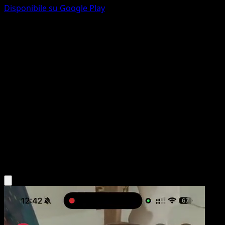
Disponibile su Google Play
Bacino di Magma
Astri Lucenti
Spada e Scudo
#185
Segreto rara
ORBITALLINK Inc.
Allenatore
Scarica l'app Eyevo