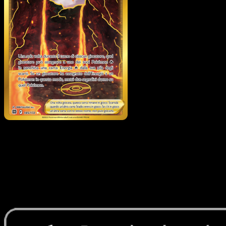
Bacino di Magma
·
Astri
Lucenti
#185
Scarica Eyevo per scansionare carte all'istante 
seguire i prezzi.
Ottieni prezzi live, strumenti per la collezione e scansioni
rapide. Apri questa carta nell'app o scarica ora.