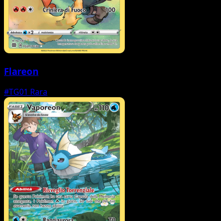
Flareon
#TG01
Rara