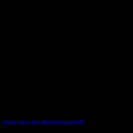
Nessun risultato
Prova con nomi Pokemon, nomi dei set o tipi di carta.
Lingua
Home
Cards
Sets
Blog
Features
FAQ