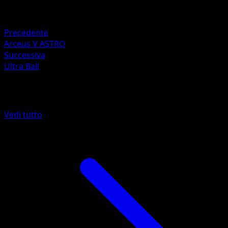
ORBITALLINK Inc.
Ritirata
Precedente
Arceus V ASTRO
Successiva
Ultra Ball
Altro da Astri Lucenti
Vedi tutto