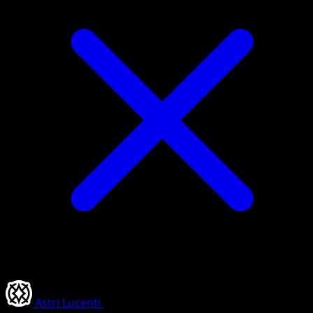
Astri Lucenti
•
#185/186
•
Segreto rara