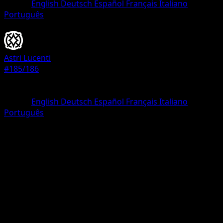
Lingua
English
Deutsch
Español
Français
Italiano
Português
Allenatore
Astri Lucenti
#185/186
Rarità
Segreto rara
Lingua
English
Deutsch
Español
Français
Italiano
Português