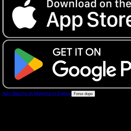
Apri Bacino di Magma in Eyevo
Forse dopo
4.8★
|
50k+ download
|
Gratis
Bacino di Magma