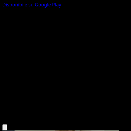
Disponibile su Google Play
Togekiss
Ascesa Eroica
Megaevoluzione
#235
Rara illustrazione
satoma
Pokémon
Livello 2
Psychic
Scarica l'app Eyevo