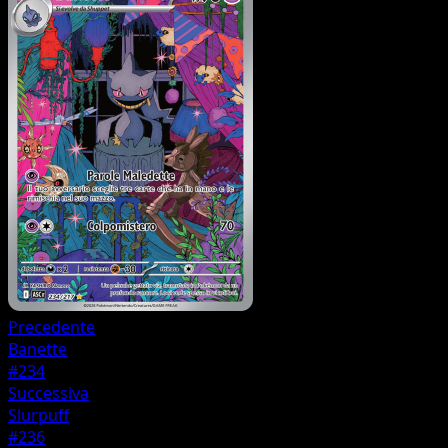
Precedente
Banette
#234
Successiva
Slurpuff
#236