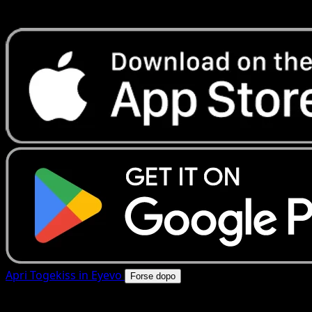
rapide. Apri questa carta nell'app o scarica ora.
Apri Togekiss in Eyevo
Forse dopo
4.8★
|
50k+ download
|
Gratis