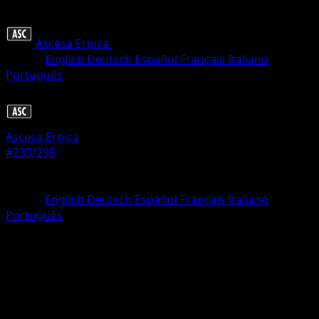
Ascesa Eroica
•
#235/295
•
Rara illustrazione
Lingua
English
Deutsch
Español
Français
Italiano
Português
Pokémon
Livello 2
Ascesa Eroica
#235/295
Rarità
Rara illustrazione
Lingua
English
Deutsch
Español
Français
Italiano
Português