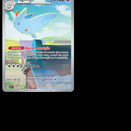
Togekiss
·
Ascesa Eroica
#235
Scarica Eyevo per scansionare carte all'istante 
seguire i prezzi.
Ottieni prezzi live, strumenti per la collezione e scansioni