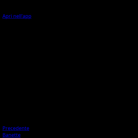
Apri nell'app
Ability
Wonder Kiss
Alaveloce
I
I
I
140
Artista
satoma
HP
140
Ritirata
Debolezza
Metallo ×2
Precedente
Banette