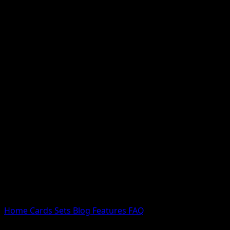
Nessun risultato
Prova con nomi Pokemon, nomi dei set o tipi di carta.
Lingua
Home
Cards
Sets
Blog
Features
FAQ