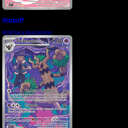
Slurpuff
#236
Rara illustrazione