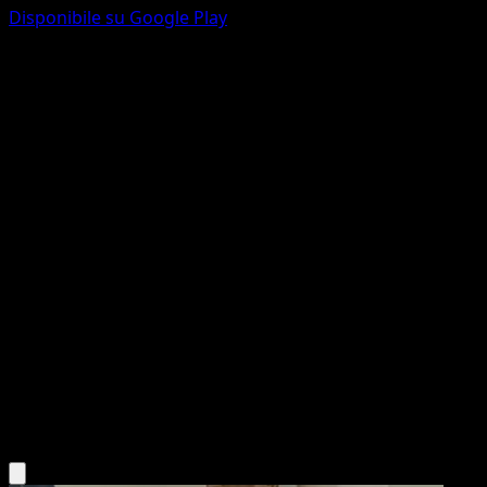
Disponibile su Google Play
Silcoon
Ascesa Eroica
Megaevoluzione
#012
Comune
Eri Yamaki
Pokémon
Livello 1
Grass
Scarica l'app Eyevo