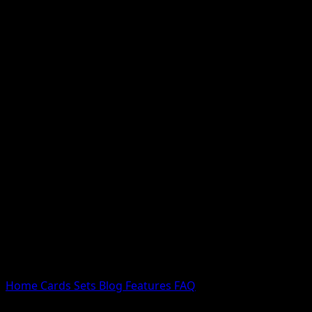
Nessun risultato
Prova con nomi Pokemon, nomi dei set o tipi di carta.
Lingua
Home
Cards
Sets
Blog
Features
FAQ