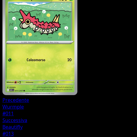
Precedente
Wurmple
#011
Successiva
Beautifly
#013