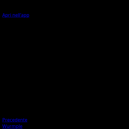
Apri nell'app
Ability
Multiplying Cocoon
Azione
E
30
Artista
Eri Yamaki
HP
90
Ritirata
Debolezza
Fuoco ×2
Precedente
Wurmple