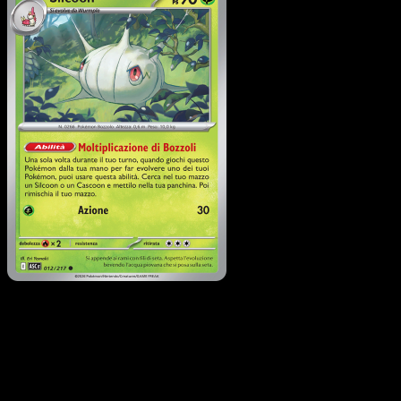
Silcoon
·
Ascesa Eroica
#012
Scarica Eyevo per scansionare carte all'istante 
seguire i prezzi.
Ottieni prezzi live, strumenti per la collezione e scansioni