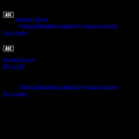
Ascesa Eroica
•
#012/295
•
Comune
Lingua
English
Deutsch
Español
Français
Italiano
Português
Pokémon
Livello 1
Ascesa Eroica
#012/295
Rarità
Comune
Lingua
English
Deutsch
Español
Français
Italiano
Português