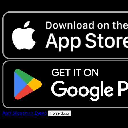
rapide. Apri questa carta nell'app o scarica ora.
Apri Silcoon in Eyevo
Forse dopo
4.8★
|
50k+ download
|
Gratis