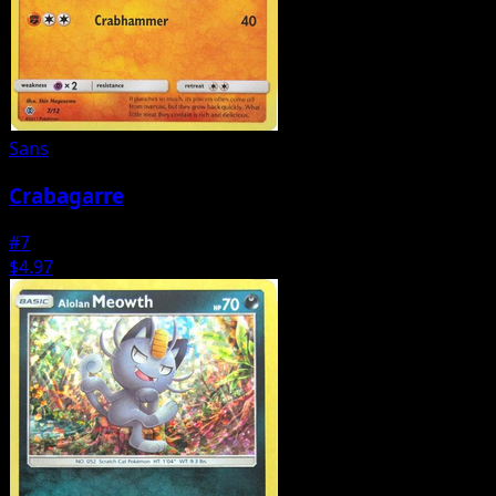
Sans
Crabagarre
#7
$4.97