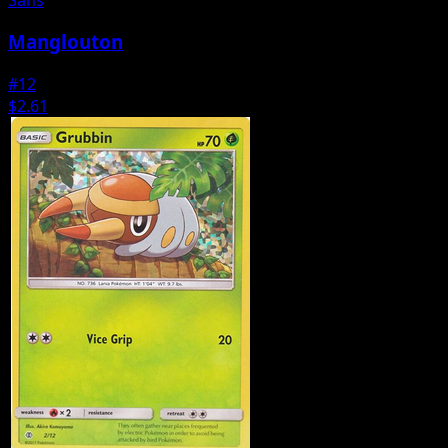
Manglouton
#12
$2.61