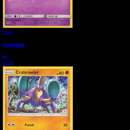
Sans
Cosmog
#6
$3.66