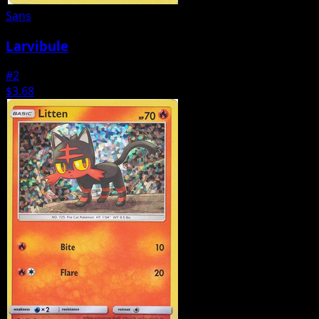
Sans
Larvibule
#2
$3.68