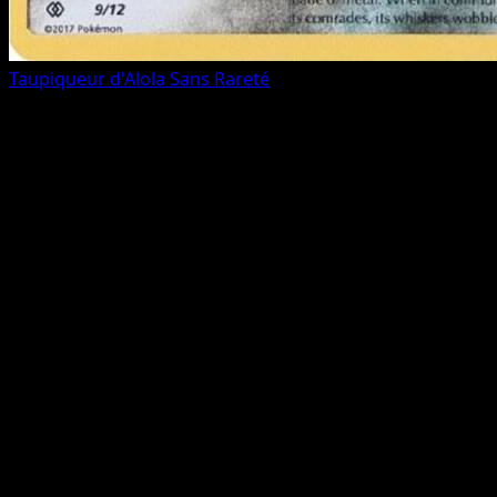
Taupiqueur d'Alola
Sans Rareté
Toutes les cartes (12)
FAQ du set
Combien de cartes dans Collection McDonald's 2017 ?
Collection McDonald's 2017 contient 12 cartes, dont 12
cartes officiellement imprimées.
Où trouver les cartes Collection McDonald's 2017 les
plus précieuses ?
Utilisez le guide des prix ou la page
Top 5 pour voir les prix de marché les plus élevés de ce
set.
Puis-je parcourir les cartes Collection McDonald's 2017
par rareté ou par type ?
Oui - utilisez les liens rapides