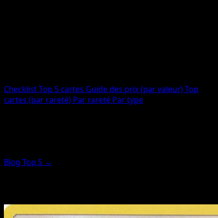
Cartes totales
12
Imprimées
12
Code
MCD17
Checklist
Top 5 cartes
Guide des prix (par valeur)
Top
cartes (par rareté)
Par rareté
Par type
Top cartes (mise en avant par
rareté)
Blog Top 5 →
Ces cartes sont classées par score de rareté (pas par
prix). Pour les plus chères, utilisez le guide des prix.