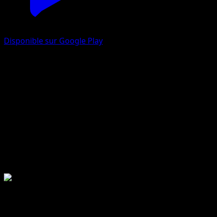
Disponible sur Google Play
Collection McDonald's 2017
Collection McDonald's
2017-08-03
12 total cards
12 printed cards
MCD17
Collection McDonald's Série
2017-08-03
Collection McDonald's 2017