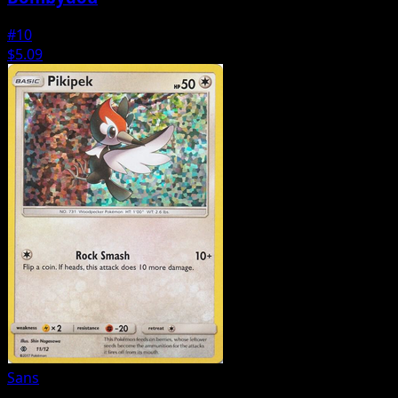
#10
$5.09
Sans