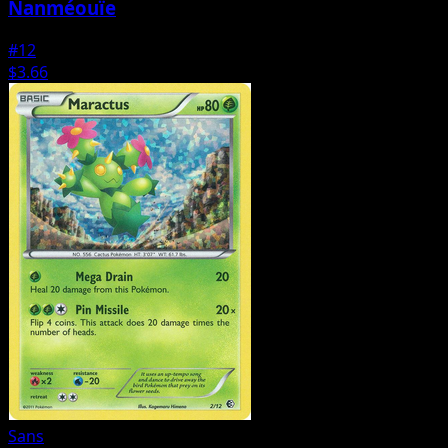
Nanméouïe
#12
$3.66
Sans