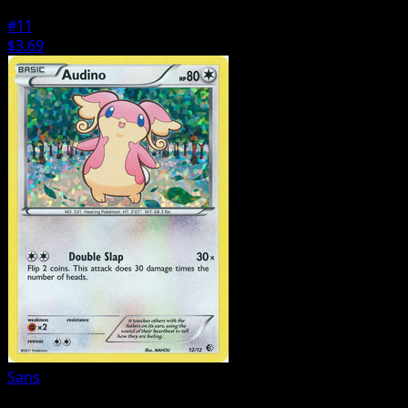
#11
$3.69
Sans