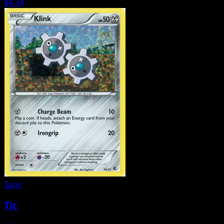
$4.34
Sans
Tic