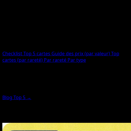
Cartes totales
12
Imprimées
12
Code
MCD11
Checklist
Top 5 cartes
Guide des prix (par valeur)
Top
cartes (par rareté)
Par rareté
Par type
Top cartes (mise en avant par
rareté)
Blog Top 5 →
Ces cartes sont classées par score de rareté (pas par
prix). Pour les plus chères, utilisez le guide des prix.