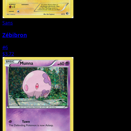
Sans
Zébibron
#6
$3.72