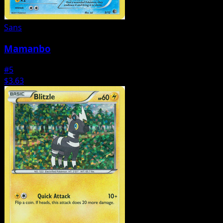
Sans
Mamanbo
#5
$3.63