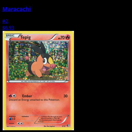
Maracachi
#2
$6.93