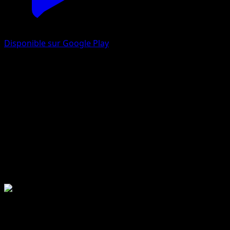
Disponible sur Google Play
Collection McDonald's 2011
Collection McDonald's
2011-06-17
12 total cards
12 printed cards
MCD11
Collection McDonald's Série
2011-06-17
Collection McDonald's 2011