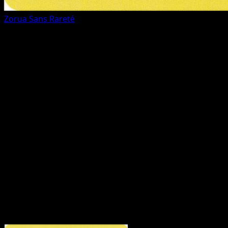
Zorua
Sans Rareté
Toutes les cartes (12)
FAQ du set
Combien de cartes dans Collection McDonald's 2011 ?
Collection McDonald's 2011 contient 12 cartes, dont 12
cartes officiellement imprimées.
Où trouver les cartes Collection McDonald's 2011 les
plus précieuses ?
Utilisez le guide des prix ou la page
Top 5 pour voir les prix de marché les plus élevés de ce
set.
Puis-je parcourir les cartes Collection McDonald's 2011
par rareté ou par type ?
Oui - utilisez les liens rapides
ci‑dessus pour filtrer par rareté ou par type.